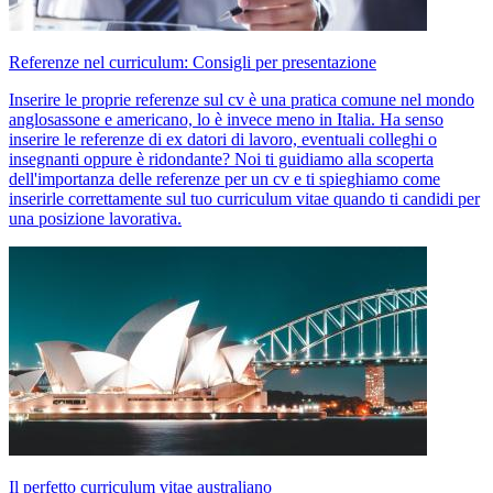
Referenze nel curriculum: Consigli per presentazione
Inserire le proprie referenze sul cv è una pratica comune nel mondo
anglosassone e americano, lo è invece meno in Italia. Ha senso
inserire le referenze di ex datori di lavoro, eventuali colleghi o
insegnanti oppure è ridondante? Noi ti guidiamo alla scoperta
dell'importanza delle referenze per un cv e ti spieghiamo come
inserirle correttamente sul tuo curriculum vitae quando ti candidi per
una posizione lavorativa.
Il perfetto curriculum vitae australiano