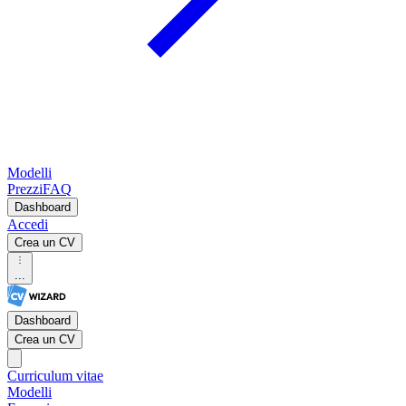
Modelli
Prezzi
FAQ
Dashboard
Accedi
Crea un CV
...
Dashboard
Crea un CV
Curriculum vitae
Modelli