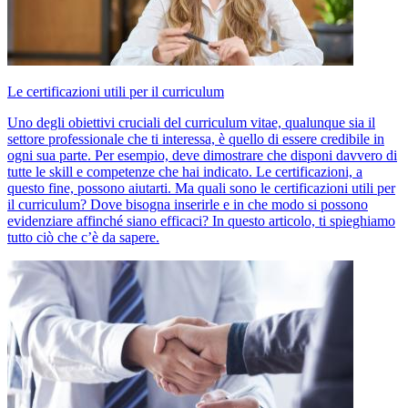
Le certificazioni utili per il curriculum
Uno degli obiettivi cruciali del curriculum vitae, qualunque sia il
settore professionale che ti interessa, è quello di essere credibile in
ogni sua parte. Per esempio, deve dimostrare che disponi davvero di
tutte le skill e competenze che hai indicato. Le certificazioni, a
questo fine, possono aiutarti. Ma quali sono le certificazioni utili per
il curriculum? Dove bisogna inserirle e in che modo si possono
evidenziare affinché siano efficaci? In questo articolo, ti spieghiamo
tutto ciò che c’è da sapere.