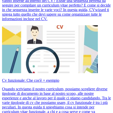
vanno inserite all'interno del CV? Esiste una sequenza perfetta da
seguire per compilare un curriculum vitae perfetto? E come si decide
in che sequenza inserire le varie voci? In questa guida, CVwizard ti
spiega tutto quello che devi sapere su come organizzare tutte le
informazioni incluse nel CV.
Cv funzionale: Che cos'è + esempio
Quando scriviamo il nostro curriculum, possiamo scegliere diverse
tipologie di documento in base al nostro scopo, alle nostre
esperienze e anche al lavoro per il quale ci stiamo candidando. Tra le
varie tipologie di cv che possiamo usare, il cv funzionale è tra i più
peculiari. In questa guida ti spieghiamo cosa si intende per
curriculum vitae funzionale, a chi e a cosa serve e come va