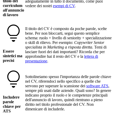
titolo del
adeguatamente in tutto il documento, come puoi
curriculum
vedere dei nostri
esempi di CV
.
all'annuncio
di lavoro
Il titolo del CV è composto da poche parole, scelte
bene. Per non bloccarti, segui questo semplice
schema: ruolo + livello di seniority + specializzazione
o skill di rilievo. Per esempio:
Copywriter Senior
specialista in Marketing a risposta diretta
. Temi di
Essere
lasciare fuori dei dati importanti? Ricorda che per
sintetici ma
approfondire hai il resto del CV e la
lettera di
precisi
presentazione
.
Sottolineiamo spesso l'importanza delle parole chiave
nel CV, riferendoci nello specifico a quelle che
servono per superare la scansione dei
software ATS
,
sempre più usati dalle aziende. Quali sono? In genere
indicano proprio il ruolo e le competenze principali
Includere
dell'annuncio di lavoro, quindi rientrano a pieno
parole
diritto nel titolo professionale del CV. Non
chiave per
dimenicare di includerle.
ATS