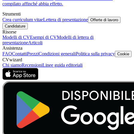
compilato affinché abbia effetto.
Strumenti
Crea curriculum vitae
Lettera di presentazione
Offerte di lavoro
Candidature
Risorse
Modelli di CV
Esempi di CV
Modelli di lettera di
presentazione
Articoli
Assistenza
FAQ
Contatti
Prezzi
Condizioni generali
Politica sulla privacy
Cookie
CVwizard
Chi siamo
Recensioni
Linee guida editoriali