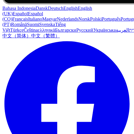
Bahasa Indonesia
Dansk
Deutsch
English
English
(UK)
Español
Español
(CO)
Français
Italiano
Magyar
Nederlands
Norsk
Polski
Português
Portug
(PT)
Română
Suomi
Svenska
Tiếng
Việt
Türkçe
Čeština
ελληνικά
Български
Русский
Українська
العربية
ִית
中文（简体）
中文（繁體）