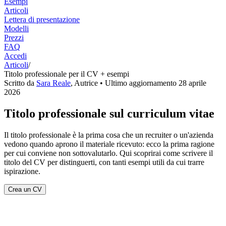
Esempi
Articoli
Lettera di presentazione
Modelli
Prezzi
FAQ
Accedi
Articoli
/
Titolo professionale per il CV + esempi
Scritto da
Sara Reale
,
Autrice
• Ultimo aggiornamento
28 aprile
2026
Titolo professionale sul curriculum vitae
Il titolo professionale è la prima cosa che un recruiter o un'azienda
vedono quando aprono il materiale ricevuto: ecco la prima ragione
per cui conviene non sottovalutarlo. Qui scoprirai come scrivere il
titolo del CV per distinguerti, con tanti esempi utili da cui trarre
ispirazione.
Crea un CV