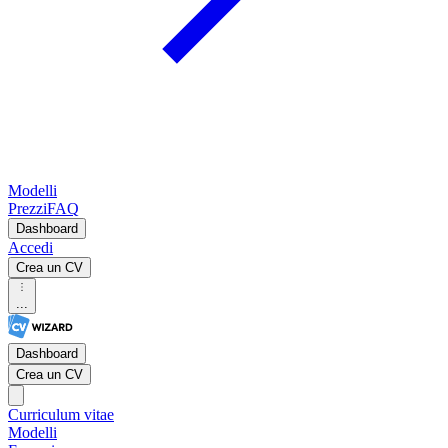
Modelli
Prezzi
FAQ
Dashboard
Accedi
Crea un CV
...
Dashboard
Crea un CV
Curriculum vitae
Modelli