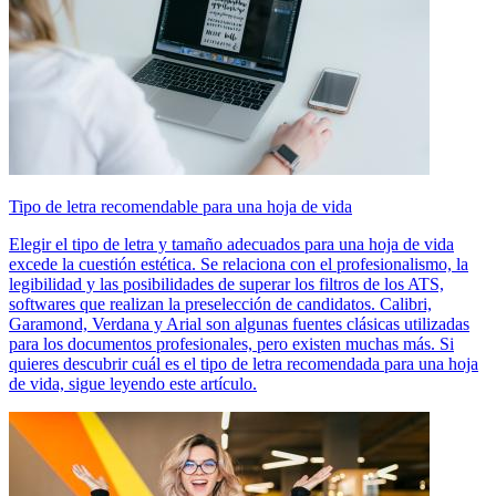
Tipo de letra recomendable para una hoja de vida
Elegir el tipo de letra y tamaño adecuados para una hoja de vida
excede la cuestión estética. Se relaciona con el profesionalismo, la
legibilidad y las posibilidades de superar los filtros de los ATS,
softwares que realizan la preselección de candidatos. Calibri,
Garamond, Verdana y Arial son algunas fuentes clásicas utilizadas
para los documentos profesionales, pero existen muchas más. Si
quieres descubrir cuál es el tipo de letra recomendada para una hoja
de vida, sigue leyendo este artículo.