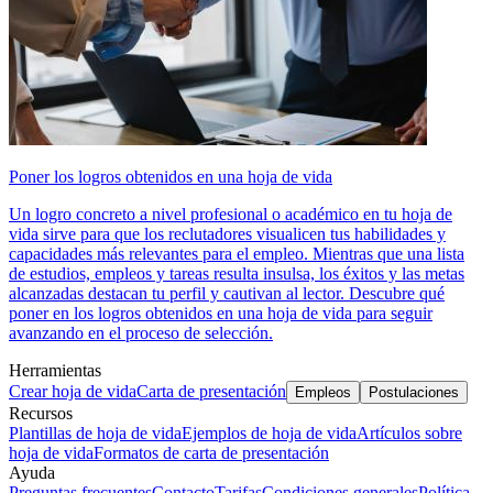
Poner los logros obtenidos en una hoja de vida
Un logro concreto a nivel profesional o académico en tu hoja de
vida sirve para que los reclutadores visualicen tus habilidades y
capacidades más relevantes para el empleo. Mientras que una lista
de estudios, empleos y tareas resulta insulsa, los éxitos y las metas
alcanzadas destacan tu perfil y cautivan al lector. Descubre qué
poner en los logros obtenidos en una hoja de vida para seguir
avanzando en el proceso de selección.
Herramientas
Crear hoja de vida
Carta de presentación
Empleos
Postulaciones
Recursos
Plantillas de hoja de vida
Ejemplos de hoja de vida
Artículos sobre
hoja de vida
Formatos de carta de presentación
Ayuda
Preguntas frecuentes
Contacto
Tarifas
Condiciones generales
Política