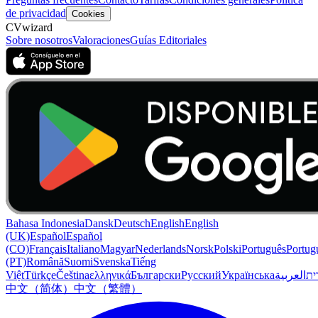
de privacidad
Cookies
CVwizard
Sobre nosotros
Valoraciones
Guías Editoriales
Bahasa Indonesia
Dansk
Deutsch
English
English
(UK)
Español
Español
(CO)
Français
Italiano
Magyar
Nederlands
Norsk
Polski
Português
Portug
(PT)
Română
Suomi
Svenska
Tiếng
Việt
Türkçe
Čeština
ελληνικά
Български
Русский
Українська
العربية
ִית
中文（简体）
中文（繁體）