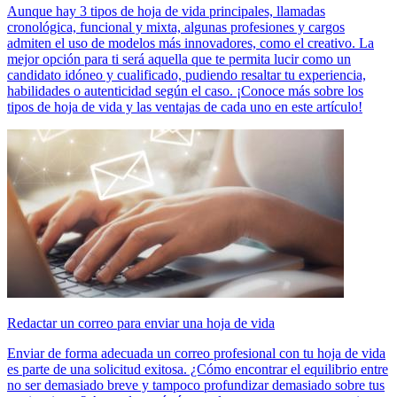
Aunque hay 3 tipos de hoja de vida principales, llamadas
cronológica, funcional y mixta, algunas profesiones y cargos
admiten el uso de modelos más innovadores, como el creativo. La
mejor opción para ti será aquella que te permita lucir como un
candidato idóneo y cualificado, pudiendo resaltar tu experiencia,
habilidades o autenticidad según el caso. ¡Conoce más sobre los
tipos de hoja de vida y las ventajas de cada uno en este artículo!
Redactar un correo para enviar una hoja de vida
Enviar de forma adecuada un correo profesional con tu hoja de vida
es parte de una solicitud exitosa. ¿Cómo encontrar el equilibrio entre
no ser demasiado breve y tampoco profundizar demasiado sobre tus