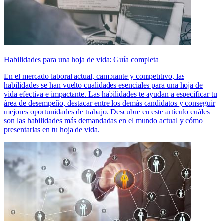
Habilidades para una hoja de vida: Guía completa
En el mercado laboral actual, cambiante y competitivo, las
habilidades se han vuelto cualidades esenciales para una hoja de
vida efectiva e impactante. Las habilidades te ayudan a especificar tu
área de desempeño, destacar entre los demás candidatos y conseguir
mejores oportunidades de trabajo. Descubre en este artículo cuáles
son las habilidades más demandadas en el mundo actual y cómo
presentarlas en tu hoja de vida.