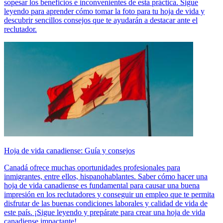
sopesar los beneficios e inconvenientes de esta práctica. Sigue
leyendo para aprender cómo tomar la foto para tu hoja de vida y
descubrir sencillos consejos que te ayudarán a destacar ante el
reclutador.
Hoja de vida canadiense: Guía y consejos
Canadá ofrece muchas oportunidades profesionales para
inmigrantes, entre ellos, hispanohablantes. Saber cómo hacer una
hoja de vida canadiense es fundamental para causar una buena
impresión en los reclutadores y conseguir un empleo que te permita
disfrutar de las buenas condiciones laborales y calidad de vida de
este país. ¡Sigue leyendo y prepárate para crear una hoja de vida
canadiense impactante!