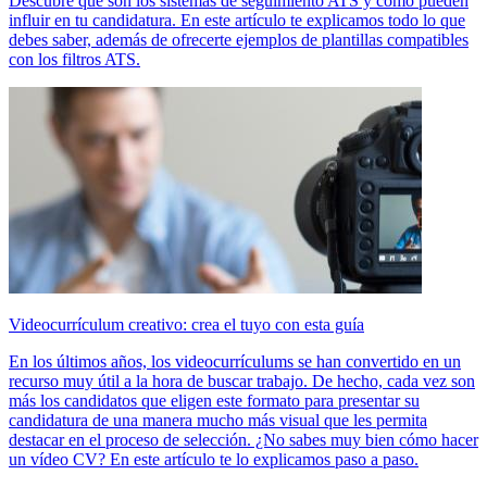
Descubre qué son los sistemas de seguimiento ATS y cómo pueden
influir en tu candidatura. En este artículo te explicamos todo lo que
debes saber, además de ofrecerte ejemplos de plantillas compatibles
con los filtros ATS.
Videocurrículum creativo: crea el tuyo con esta guía
En los últimos años, los videocurrículums se han convertido en un
recurso muy útil a la hora de buscar trabajo. De hecho, cada vez son
más los candidatos que eligen este formato para presentar su
candidatura de una manera mucho más visual que les permita
destacar en el proceso de selección. ¿No sabes muy bien cómo hacer
un vídeo CV? En este artículo te lo explicamos paso a paso.