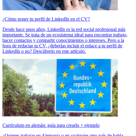
¿Cómo poner tu perfil de LinkedIn en el CV?
Desde hace unos años, LinkedIn es la red social profesional más
importante. Se trata de un ecosistema ideal para encontrar trabajo,
hacer contactos y compartir conocimientos o intereses. Pero a la
hora de redactar tu CV, ¿deberías incluir el enlace a tu perfil de
LinkedIn o no? Descúbrelo en este artículo.
Currículum en alemán: guía para crearlo + ejemplo
¿Quieres trabajar en Alemania o en cualquier otro país de habla