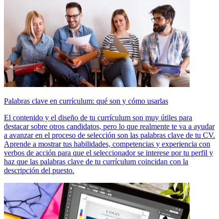
Palabras clave en currículum: qué son y cómo usarlas
El contenido y el diseño de tu currículum son muy útiles para
destacar sobre otros candidatos, pero lo que realmente te va a ayudar
a avanzar en el proceso de selección son las palabras clave de tu CV.
Aprende a mostrar tus habilidades, competencias y experiencia con
verbos de acción para que el seleccionador se interese por tu perfil y
haz que las palabras clave de tu currículum coincidan con la
descripción del puesto.