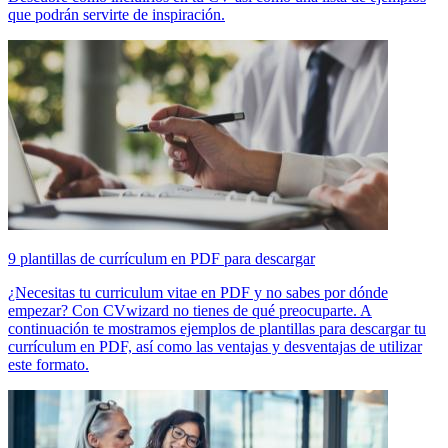
que podrán servirte de inspiración.
9 plantillas de currículum en PDF para descargar
¿Necesitas tu curriculum vitae en PDF y no sabes por dónde
empezar? Con CVwizard no tienes de qué preocuparte. A
continuación te mostramos ejemplos de plantillas para descargar tu
currículum en PDF, así como las ventajas y desventajas de utilizar
este formato.