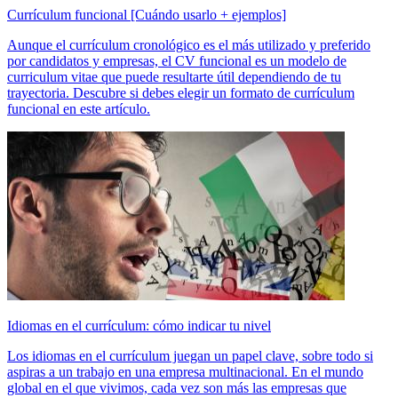
Currículum funcional [Cuándo usarlo + ejemplos]
Aunque el currículum cronológico es el más utilizado y preferido
por candidatos y empresas, el CV funcional es un modelo de
curriculum vitae que puede resultarte útil dependiendo de tu
trayectoria. Descubre si debes elegir un formato de currículum
funcional en este artículo.
Idiomas en el currículum: cómo indicar tu nivel
Los idiomas en el currículum juegan un papel clave, sobre todo si
aspiras a un trabajo en una empresa multinacional. En el mundo
global en el que vivimos, cada vez son más las empresas que