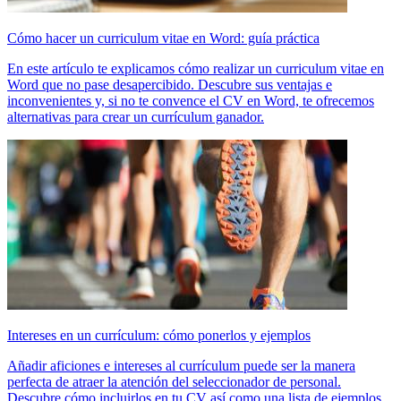
Cómo hacer un curriculum vitae en Word: guía práctica
En este artículo te explicamos cómo realizar un curriculum vitae en
Word que no pase desapercibido. Descubre sus ventajas e
inconvenientes y, si no te convence el CV en Word, te ofrecemos
alternativas para crear un currículum ganador.
Intereses en un currículum: cómo ponerlos y ejemplos
Añadir aficiones e intereses al currículum puede ser la manera
perfecta de atraer la atención del seleccionador de personal.
Descubre cómo incluirlos en tu CV así como una lista de ejemplos