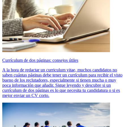
Currículum de dos páginas: consejos útiles
A la hora de redactar un curriculum vitae, muchos candidatos no
saben cuántas páginas debe tener un currículum para recibir el visto
bueno de los reclutadores, especialmente si tienen mucha o muy
poca información que añadir. Sigue leyendo y descubre si un
currículum de dos páginas es lo que necesita tu candidatura o si es
mejor enviar un CV corto.