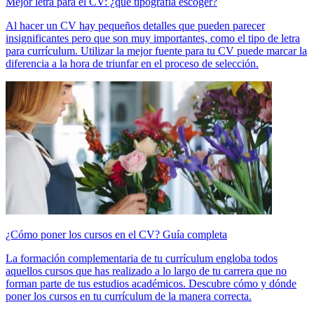
Mejor letra para el CV: ¿qué tipografía escoger?
Al hacer un CV hay pequeños detalles que pueden parecer
insignificantes pero que son muy importantes, como el tipo de letra
para currículum. Utilizar la mejor fuente para tu CV puede marcar la
diferencia a la hora de triunfar en el proceso de selección.
¿Cómo poner los cursos en el CV? Guía completa
La formación complementaria de tu currículum engloba todos
aquellos cursos que has realizado a lo largo de tu carrera que no
forman parte de tus estudios académicos. Descubre cómo y dónde
poner los cursos en tu currículum de la manera correcta.