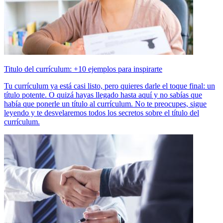
Titulo del currículum: +10 ejemplos para inspirarte
Tu currículum ya está casi listo, pero quieres darle el toque final: un
título potente. O quizá hayas llegado hasta aquí y no sabías que
había que ponerle un título al currículum. No te preocupes, sigue
leyendo y te desvelaremos todos los secretos sobre el título del
currículum.