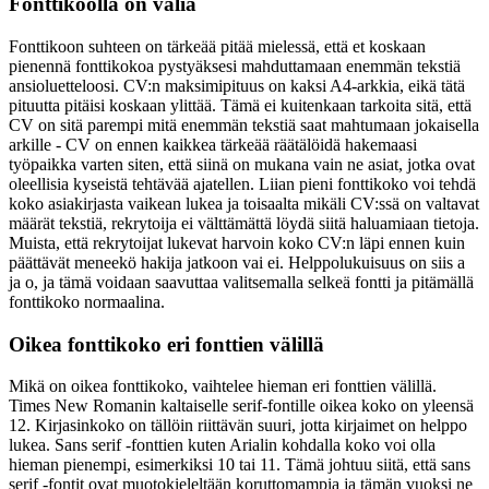
Fonttikoolla on väliä
Fonttikoon suhteen on tärkeää pitää mielessä, että et koskaan
pienennä fonttikokoa pystyäksesi mahduttamaan enemmän tekstiä
ansioluetteloosi. CV:n maksimipituus on kaksi A4-arkkia, eikä tätä
pituutta pitäisi koskaan ylittää. Tämä ei kuitenkaan tarkoita sitä, että
CV on sitä parempi mitä enemmän tekstiä saat mahtumaan jokaisella
arkille - CV on ennen kaikkea tärkeää räätälöidä hakemaasi
työpaikka varten siten, että siinä on mukana vain ne asiat, jotka ovat
oleellisia kyseistä tehtävää ajatellen. Liian pieni fonttikoko voi tehdä
koko asiakirjasta vaikean lukea ja toisaalta mikäli CV:ssä on valtavat
määrät tekstiä, rekrytoija ei välttämättä löydä siitä haluamiaan tietoja.
Muista, että rekrytoijat lukevat harvoin koko CV:n läpi ennen kuin
päättävät meneekö hakija jatkoon vai ei. Helppolukuisuus on siis a
ja o, ja tämä voidaan saavuttaa valitsemalla selkeä fontti ja pitämällä
fonttikoko normaalina.
Oikea fonttikoko eri fonttien välillä
Mikä on oikea fonttikoko, vaihtelee hieman eri fonttien välillä.
Times New Romanin kaltaiselle serif-fontille oikea koko on yleensä
12. Kirjasinkoko on tällöin riittävän suuri, jotta kirjaimet on helppo
lukea. Sans serif -fonttien kuten Arialin kohdalla koko voi olla
hieman pienempi, esimerkiksi 10 tai 11. Tämä johtuu siitä, että sans
serif -fontit ovat muotokieleltään koruttomampia ja tämän vuoksi ne