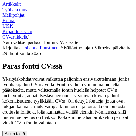
Artikkelit
Työhakemus
Mallipohjat
Hinnat
UKK
Kirjaudu sisään
CV-artikkelit
/
Näin valitset parhaan fontin CV:tä varten
Kirjoittaja
Johanna Puustinen
,
Sisällöntuottaja
• Viimeksi päivitetty
29. huhtikuuta 2025
Paras fontti CV:ssä
Yksityiskohdat voivat vaikuttaa paljonkin ensivaikutelmaan, jonka
työnhakija luo CV:n avulla. Fontin valinta voi tuntua pieneltä
päätökseltä, mutta valitsemalla fontin huolella helpotat CV:n
luettavuutta, annat itsestäsi persoonaasi sopivan kuvan ja luot
kokonaisuutena tyylikkään CV:n. On tiettyjä fontteja, jotka ovat
lukijan kannalta mukavampia kuin toiset, ja toisaalta on joukosta
erottuvia fontteja, joita kannattaa välttää etenkin työnhaussa, sillä
niiden luettavuus on heikko. Kokosimme tähän artikkeliin parhaat
vinkit CV:n fontin valintaan.
Aloita tästä