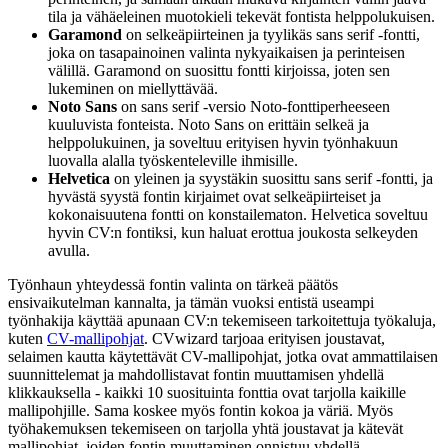
tila ja vähäeleinen muotokieli tekevät fontista helppolukuisen.
Garamond
on selkeäpiirteinen ja tyylikäs sans serif -fontti,
joka on tasapainoinen valinta nykyaikaisen ja perinteisen
välillä. Garamond on suosittu fontti kirjoissa, joten sen
lukeminen on miellyttävää.
Noto Sans
on sans serif -versio Noto-fonttiperheeseen
kuuluvista fonteista. Noto Sans on erittäin selkeä ja
helppolukuinen, ja soveltuu erityisen hyvin työnhakuun
luovalla alalla työskenteleville ihmisille.
Helvetica
on yleinen ja syystäkin suosittu sans serif -fontti, ja
hyvästä syystä fontin kirjaimet ovat selkeäpiirteiset ja
kokonaisuutena fontti on konstailematon. Helvetica soveltuu
hyvin CV:n fontiksi, kun haluat erottua joukosta selkeyden
avulla.
Työnhaun yhteydessä fontin valinta on tärkeä päätös
ensivaikutelman kannalta, ja tämän vuoksi entistä useampi
työnhakija käyttää apunaan CV:n tekemiseen tarkoitettuja työkaluja,
kuten
CV-mallipohjat
. CVwizard tarjoaa erityisen joustavat,
selaimen kautta käytettävät CV-mallipohjat, jotka ovat ammattilaisen
suunnittelemat ja mahdollistavat fontin muuttamisen yhdellä
klikkauksella - kaikki 10 suosituinta fonttia ovat tarjolla kaikille
mallipohjille. Sama koskee myös fontin kokoa ja väriä. Myös
työhakemuksen tekemiseen on tarjolla yhtä joustavat ja kätevät
mallipohjat, joiden fontin muuttaminen onnistuu yhdellä