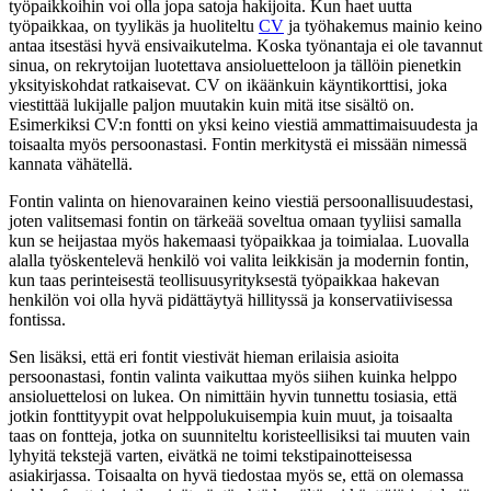
työpaikkoihin voi olla jopa satoja hakijoita. Kun haet uutta
työpaikkaa, on tyylikäs ja huoliteltu
CV
ja työhakemus mainio keino
antaa itsestäsi hyvä ensivaikutelma. Koska työnantaja ei ole tavannut
sinua, on rekrytoijan luotettava ansioluetteloon ja tällöin pienetkin
yksityiskohdat ratkaisevat. CV on ikäänkuin käyntikorttisi, joka
viestittää lukijalle paljon muutakin kuin mitä itse sisältö on.
Esimerkiksi CV:n fontti on yksi keino viestiä ammattimaisuudesta ja
toisaalta myös persoonastasi. Fontin merkitystä ei missään nimessä
kannata vähätellä.
Fontin valinta on hienovarainen keino viestiä persoonallisuudestasi,
joten valitsemasi fontin on tärkeää soveltua omaan tyyliisi samalla
kun se heijastaa myös hakemaasi työpaikkaa ja toimialaa. Luovalla
alalla työskentelevä henkilö voi valita leikkisän ja modernin fontin,
kun taas perinteisestä teollisuusyrityksestä työpaikkaa hakevan
henkilön voi olla hyvä pidättäytyä hillityssä ja konservatiivisessa
fontissa.
Sen lisäksi, että eri fontit viestivät hieman erilaisia asioita
persoonastasi, fontin valinta vaikuttaa myös siihen kuinka helppo
ansioluettelosi on lukea. On nimittäin hyvin tunnettu tosiasia, että
jotkin fonttityypit ovat helppolukuisempia kuin muut, ja toisaalta
taas on fontteja, jotka on suunniteltu koristeellisiksi tai muuten vain
lyhyitä tekstejä varten, eivätkä ne toimi tekstipainotteisessa
asiakirjassa. Toisaalta on hyvä tiedostaa myös se, että on olemassa