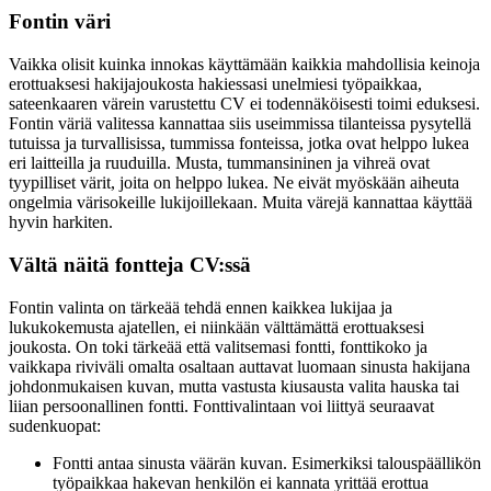
Fontin väri
Vaikka olisit kuinka innokas käyttämään kaikkia mahdollisia keinoja
erottuaksesi hakijajoukosta hakiessasi unelmiesi työpaikkaa,
sateenkaaren värein varustettu CV ei todennäköisesti toimi eduksesi.
Fontin väriä valitessa kannattaa siis useimmissa tilanteissa pysytellä
tutuissa ja turvallisissa, tummissa fonteissa, jotka ovat helppo lukea
eri laitteilla ja ruuduilla. Musta, tummansininen ja vihreä ovat
tyypilliset värit, joita on helppo lukea. Ne eivät myöskään aiheuta
ongelmia värisokeille lukijoillekaan. Muita värejä kannattaa käyttää
hyvin harkiten.
Vältä näitä fontteja CV:ssä
Fontin valinta on tärkeää tehdä ennen kaikkea lukijaa ja
lukukokemusta ajatellen, ei niinkään välttämättä erottuaksesi
joukosta. On toki tärkeää että valitsemasi fontti, fonttikoko ja
vaikkapa riviväli omalta osaltaan auttavat luomaan sinusta hakijana
johdonmukaisen kuvan, mutta vastusta kiusausta valita hauska tai
liian persoonallinen fontti. Fonttivalintaan voi liittyä seuraavat
sudenkuopat:
Fontti antaa sinusta väärän kuvan. Esimerkiksi talouspäällikön
työpaikkaa hakevan henkilön ei kannata yrittää erottua