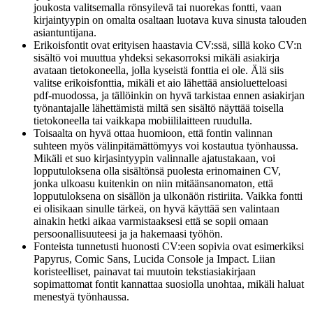
joukosta valitsemalla rönsyilevä tai nuorekas fontti, vaan
kirjaintyypin on omalta osaltaan luotava kuva sinusta talouden
asiantuntijana.
Erikoisfontit ovat erityisen haastavia CV:ssä, sillä koko CV:n
sisältö voi muuttua yhdeksi sekasorroksi mikäli asiakirja
avataan tietokoneella, jolla kyseistä fonttia ei ole. Älä siis
valitse erikoisfonttia, mikäli et aio lähettää ansioluetteloasi
pdf-muodossa, ja tällöinkin on hyvä tarkistaa ennen asiakirjan
työnantajalle lähettämistä miltä sen sisältö näyttää toisella
tietokoneella tai vaikkapa mobiililaitteen ruudulla.
Toisaalta on hyvä ottaa huomioon, että fontin valinnan
suhteen myös välinpitämättömyys voi kostautua työnhaussa.
Mikäli et suo kirjasintyypin valinnalle ajatustakaan, voi
lopputuloksena olla sisältönsä puolesta erinomainen CV,
jonka ulkoasu kuitenkin on niin mitäänsanomaton, että
lopputuloksena on sisällön ja ulkonäön ristiriita. Vaikka fontti
ei olisikaan sinulle tärkeä, on hyvä käyttää sen valintaan
ainakin hetki aikaa varmistaaksesi että se sopii omaan
persoonallisuuteesi ja ja hakemaasi työhön.
Fonteista tunnetusti huonosti CV:een sopivia ovat esimerkiksi
Papyrus, Comic Sans, Lucida Console ja Impact. Liian
koristeelliset, painavat tai muutoin tekstiasiakirjaan
sopimattomat fontit kannattaa suosiolla unohtaa, mikäli haluat
menestyä työnhaussa.