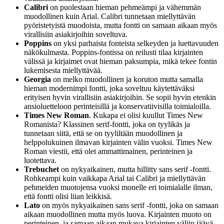
Calibri
on puolestaan hieman pehmeämpi ja vähemmän
muodollinen kuin Arial. Calibri tunnetaan miellyttävän
pyöristetyistä muodoista, mutta fontti on samaan aikaan myös
virallisiin asiakirjoihin soveltuva.
Poppins
on yksi parhaista fonteista selkeyden ja luettavuuden
näkökulmasta. Poppins-fontissa on reilusti tilaa kirjainten
välissä ja kirjaimet ovat hieman paksumpia, mikä tekee fontin
lukemisesta miellyttävää.
Georgia
on melko muodollinen ja koruton mutta samalla
hieman modernimpi fontti, joka soveltuu käytettäväksi
erityisen hyvin virallisiin asiakirjoihin. Se sopii hyvin etenkin
ansioluetteloon perinteisillä ja konservatiivisilla toimialoilla.
Times New Roman
. Kukapa ei olisi kuullut Times New
Romanista? Klassinen serif-fontti, joka on tyylikäs ja
tunnetaan siitä, että se on tyyliltään muodollinen ja
helppolukuinen ilmavan kirjainten välin vuoksi. Times New
Roman viestii, että olet ammattimainen, perinteinen ja
luotettava.
Trebuchet
on nykyaikainen, mutta hillitty sans serif -fontti.
Rohkeampi kuin vaikkapa Arial tai Calibri ja miellyttävän
pehmeiden muotojensa vuoksi monelle eri toimialalle ilman,
että fontti olisi liian leikkisä.
Lato
on myös nykyaikainen sans serif -fontti, joka on samaan
aikaan muodollinen mutta myös luova. Kirjainten muoto on
perinteinen, ja samaan aikaan mukava kirjainten väliin jäävä