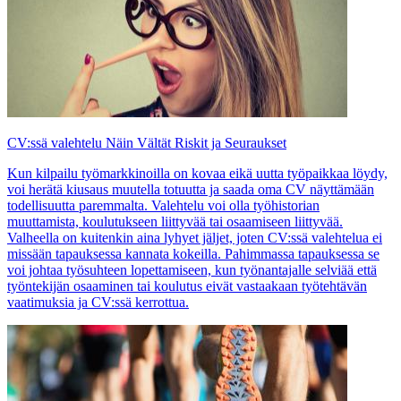
CV:ssä valehtelu Näin Vältät Riskit ja Seuraukset
Kun kilpailu työmarkkinoilla on kovaa eikä uutta työpaikkaa löydy,
voi herätä kiusaus muutella totuutta ja saada oma CV näyttämään
todellisuutta paremmalta. Valehtelu voi olla työhistorian
muuttamista, koulutukseen liittyvää tai osaamiseen liittyvää.
Valheella on kuitenkin aina lyhyet jäljet, joten CV:ssä valehtelua ei
missään tapauksessa kannata kokeilla. Pahimmassa tapauksessa se
voi johtaa työsuhteen lopettamiseen, kun työnantajalle selviää että
työntekijän osaaminen tai koulutus eivät vastaakaan työtehtävän
vaatimuksia ja CV:ssä kerrottua.