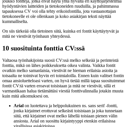
joukko fontteja, jotka eivät näytä yhtä hyvältä eri käyttöjärjestelmiä
hyödyntävien laitteiden ja tietokoneiden ruuduilla, ja pahimmassa
tapauksessa CV voi olla tehty erikoisfontilla, jota vastaanottajan
tietokoneelle ei ole ollenkaan ja koko asiakirjan teksti näyttää
kummalliselta.
On siis tärkeää olla tietoinen siitä, kuinka eri fontit käyttäytyvät ja
mitä ne viestivät työnhaun yhteydessä.
10 suosituinta fonttia CV:ssä
Valtaosa työnhakijoista suosii CV:ssä melko selkeää ja perinteistä
fonttia, mikä on lähes poikkeuksetta oikea valinta. Vaikka fontit
ovatkin melko samanlaisia, viestivät ne hieman erilaisia asioita ja
toisaalta ne toimivat hyvin eri toimialoilla. Ennen kuin valitset fontin
omaa ansioluetteloasi varten, on hyvä tietää millä tapaa suosituimmat
fontit CV:tä varten eroavat toisistaan ja mitä ne viestivät, sillä et
varmastikaan halua tietämättäsi viestiä fonttivalinnalla jotakin muuta
kuin mitä aikomuksesi on.
Arial
on luotettava ja helppolukuinen ns. sans serif -fontti,
jonka kirjaimet erottuvat selkeästi toisistaan ja joka tunnetaan
siitä, että kirjaimet ovat melko lähellä toisiaan pienen välin
ansiosta. Arial on suosittu kirjaintyyppi etenkin erilaisissa
virallisissa asiakirjoissa.