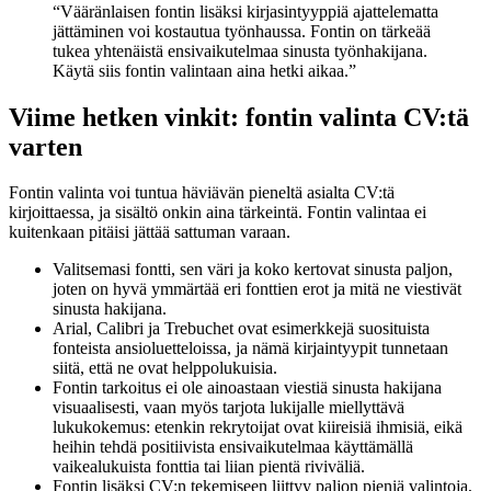
“Vääränlaisen fontin lisäksi kirjasintyyppiä ajattelematta
jättäminen voi kostautua työnhaussa. Fontin on tärkeää
tukea yhtenäistä ensivaikutelmaa sinusta työnhakijana.
Käytä siis fontin valintaan aina hetki aikaa.”
Viime hetken vinkit: fontin valinta CV:tä
varten
Fontin valinta voi tuntua häviävän pieneltä asialta CV:tä
kirjoittaessa, ja sisältö onkin aina tärkeintä. Fontin valintaa ei
kuitenkaan pitäisi jättää sattuman varaan.
Valitsemasi fontti, sen väri ja koko kertovat sinusta paljon,
joten on hyvä ymmärtää eri fonttien erot ja mitä ne viestivät
sinusta hakijana.
Arial, Calibri ja Trebuchet ovat esimerkkejä suosituista
fonteista ansioluetteloissa, ja nämä kirjaintyypit tunnetaan
siitä, että ne ovat helppolukuisia.
Fontin tarkoitus ei ole ainoastaan viestiä sinusta hakijana
visuaalisesti, vaan myös tarjota lukijalle miellyttävä
lukukokemus: etenkin rekrytoijat ovat kiireisiä ihmisiä, eikä
heihin tehdä positiivista ensivaikutelmaa käyttämällä
vaikealukuista fonttia tai liian pientä riviväliä.
Fontin lisäksi CV:n tekemiseen liittyy paljon pieniä valintoja,