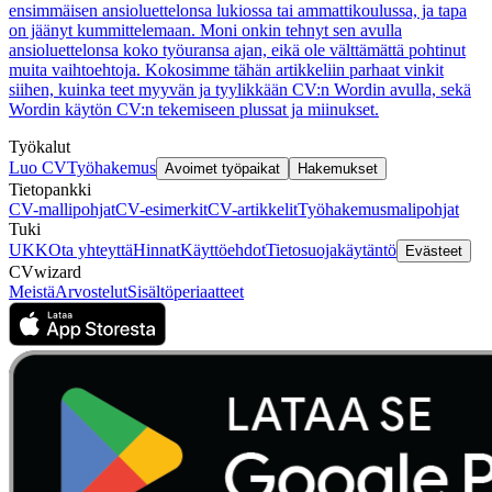
ensimmäisen ansioluettelonsa lukiossa tai ammattikoulussa, ja tapa
on jäänyt kummittelemaan. Moni onkin tehnyt sen avulla
ansioluettelonsa koko työuransa ajan, eikä ole välttämättä pohtinut
muita vaihtoehtoja. Kokosimme tähän artikkeliin parhaat vinkit
siihen, kuinka teet myyvän ja tyylikkään CV:n Wordin avulla, sekä
Wordin käytön CV:n tekemiseen plussat ja miinukset.
Työkalut
Luo CV
Työhakemus
Avoimet työpaikat
Hakemukset
Tietopankki
CV-mallipohjat
CV-esimerkit
CV-artikkelit
Työhakemusmalipohjat
Tuki
UKK
Ota yhteyttä
Hinnat
Käyttöehdot
Tietosuojakäytäntö
Evästeet
CVwizard
Meistä
Arvostelut
Sisältöperiaatteet