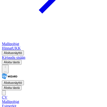
Mallipohjat
Hinnat
UKK
Aloitusnäyttö
Kirjaudu sisään
Aloita tästä
...
Aloitusnäyttö
Aloita tästä
CV
Mallipohjat
Esimerkit