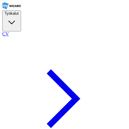
Työkalut
CV