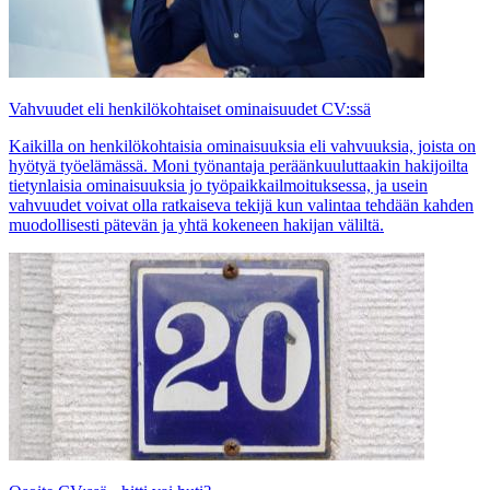
Vahvuudet eli henkilökohtaiset ominaisuudet CV:ssä
Kaikilla on henkilökohtaisia ominaisuuksia eli vahvuuksia, joista on
hyötyä työelämässä. Moni työnantaja peräänkuuluttaakin hakijoilta
tietynlaisia ominaisuuksia jo työpaikkailmoituksessa, ja usein
vahvuudet voivat olla ratkaiseva tekijä kun valintaa tehdään kahden
muodollisesti pätevän ja yhtä kokeneen hakijan väliltä.