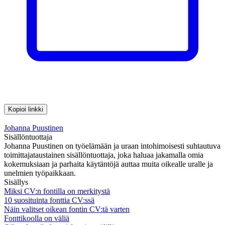
Kopioi linkki
Johanna Puustinen
Sisällöntuottaja
Johanna Puustinen on työelämään ja uraan intohimoisesti suhtautuva
toimittajataustainen sisällöntuottaja, joka haluaa jakamalla omia
kokemuksiaan ja parhaita käytäntöjä auttaa muita oikealle uralle ja
unelmien työpaikkaan.
Sisällys
Miksi CV:n fontilla on merkitystä
10 suosituinta fonttia CV:ssä
Näin valitset oikean fontin CV:tä varten
Fonttikoolla on väliä