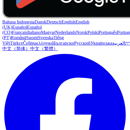
Bahasa Indonesia
Dansk
Deutsch
English
English
(UK)
Español
Español
(CO)
Français
Italiano
Magyar
Nederlands
Norsk
Polski
Português
Portug
(PT)
Română
Suomi
Svenska
Tiếng
Việt
Türkçe
Čeština
ελληνικά
Български
Русский
Українська
العربية
ִית
中文（简体）
中文（繁體）