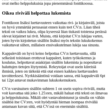
ovat melko helppolukuisia jopa pienemmässä fonttikoossa.
Oikea riviväli helpottaa lukemista
Fonttikoon lisäksi luettavuuteen vaikuttaa rivi- ja kirjainväli, joista
on hyvä ymmärtää perusasiat ennen kuin teet CV:n. Liian tiheä
teksti on vaikea lukea, olipa kyseessä liian tiukasti toistensa perässä
olevat kirjaimet tai rivit. Muista, että kirjoitat CV:n lukijaa varten,
joten hyvin kirjoitetun sisällön lisäksi myös tekstin lukukokemus
vaikuttavat siihen, millaisen ensivaikutelman lukija saa sinusta.
Kappaleväli on hyvä keino helpottaa CV:n luettavuutta, sillä
selkeästi toisistaan erottuvat kappaleet, kuten työkokemus ja
koulutus, helpottavat asiakirjan sisällön lukemista ja nopeuttavat
haluttujen tietojen löytymistä. Rekrytoijat ovat usein kiireisiä
ihmisiä, joten on tärkeää että otat ennen kaikkea luettavuuden
tavoitteeksesi. Nyrkkisääntönä voidaan sanoa, että kappaleväli 6pt
tai 12pt antavat mukavimman lukukokemuksen.
CV:n varsinaisen sisällön suhteen 1 on usein sopiva riviväli, mutta
voit kasvattaa sitä joko 1.25:een, mikäli haluat että teksti on ilmavaa
ja helppolukuista. Mikäli olet vastavalmistunut ja sinulla on vähän
sisältöä itse CV:een, voit hyödyntää hieman isompaa riviväliä
antamaan kuvan siitä, että CV:ssä on enemmän sisältöä.