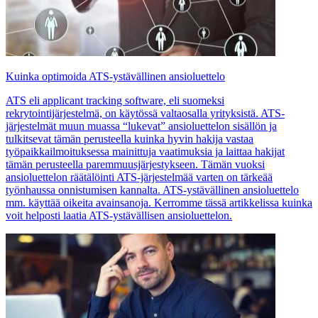
Kuinka optimoida ATS-ystävällinen ansioluettelo
ATS eli applicant tracking software, eli suomeksi
rekrytointijärjestelmä, on käytössä valtaosalla yrityksistä. ATS-
järjestelmät muun muassa “lukevat” ansioluettelon sisällön ja
tulkitsevat tämän perusteella kuinka hyvin hakija vastaa
työpaikkailmoituksessa mainittuja vaatimuksia ja laittaa hakijat
tämän perusteella paremmuusjärjestykseen. Tämän vuoksi
ansioluettelon räätälöinti ATS-järjestelmää varten on tärkeää
työnhaussa onnistumisen kannalta. ATS-ystävällinen ansioluettelo
mm. käyttää oikeita avainsanoja. Kerromme tässä artikkelissa kuinka
voit helposti laatia ATS-ystävällisen ansioluettelon.