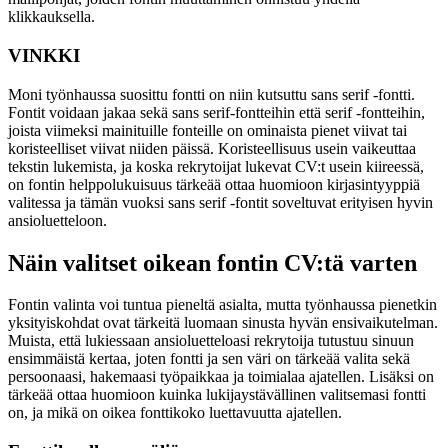
klikkauksella.
VINKKI
Moni työnhaussa suosittu fontti on niin kutsuttu sans serif -fontti.
Fontit voidaan jakaa sekä sans serif-fontteihin että serif -fontteihin,
joista viimeksi mainituille fonteille on ominaista pienet viivat tai
koristeelliset viivat niiden päissä. Koristeellisuus usein vaikeuttaa
tekstin lukemista, ja koska rekrytoijat lukevat CV:t usein kiireessä,
on fontin helppolukuisuus tärkeää ottaa huomioon kirjasintyyppiä
valitessa ja tämän vuoksi sans serif -fontit soveltuvat erityisen hyvin
ansioluetteloon.
Näin valitset oikean fontin CV:tä varten
Fontin valinta voi tuntua pieneltä asialta, mutta työnhaussa pienetkin
yksityiskohdat ovat tärkeitä luomaan sinusta hyvän ensivaikutelman.
Muista, että lukiessaan ansioluetteloasi rekrytoija tutustuu sinuun
ensimmäistä kertaa, joten fontti ja sen väri on tärkeää valita sekä
persoonaasi, hakemaasi työpaikkaa ja toimialaa ajatellen. Lisäksi on
tärkeää ottaa huomioon kuinka lukijaystävällinen valitsemasi fontti
on, ja mikä on oikea fonttikoko luettavuutta ajatellen.