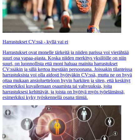
Harrastukset CV:ssä - kyllä vai ei
Harrastukset ovat monelle tärkeitä ja niiden parissa voi vierähtää
suuri osa vapaa-ajasta. Koska niiden merkitys yksilöille on niin
suuri, on luonnollista että moni haluaa mainita harrastukset
CV:ssäkin ja sillä kertoa itsestään persoonana. Joissakin tilanteissa
harrastuksista voi olla aidosti hyötyäkin CV:ssä, mutta ne on hyvä
ottaa mukaan ansioluetteloon hyvin harkiten ja siten, että keskityt
esimerkiksi kuvailemaan osaamista tai vahvuuksia, joita
harrastuksesi kehittävät, ja joista on hyötyä myös työelämässä,
esimerkiksi kyky työskennellä osana tiimiä.