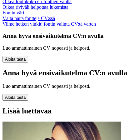
Oikea fonttikoko eri fonttien välillä
Oikea riviväli helpottaa lukemista
Fontin väri
Vältä näitä fontteja CV:ssä
Viime hetken vinkit: fontin valinta CV:tä varten
Anna hyvä ensivaikutelma CV:n avulla
Luo ammattimainen CV nopeasti ja helposti.
Aloita tästä
Anna hyvä ensivaikutelma CV:n avulla
Luo ammattimainen CV nopeasti ja helposti.
Aloita tästä
Lisää luettavaa