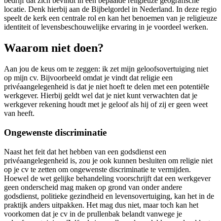
bedrijf dat zich bevindt in een bepaalde religieuze geografische
locatie. Denk hierbij aan de Bijbelgordel in Nederland. In deze regio
speelt de kerk een centrale rol en kan het benoemen van je religieuze
identiteit of levensbeschouwelijke ervaring in je voordeel werken.
Waarom niet doen?
Aan jou de keus om te zeggen: ik zet mijn geloofsovertuiging niet
op mijn cv. Bijvoorbeeld omdat je vindt dat religie een
privéaangelegenheid is dat je niet hoeft te delen met een potentiële
werkgever. Hierbij geldt wel dat je niet kunt verwachten dat je
werkgever rekening houdt met je geloof als hij of zij er geen weet
van heeft.
Ongewenste discriminatie
Naast het feit dat het hebben van een godsdienst een
privéaangelegenheid is, zou je ook kunnen besluiten om religie niet
op je cv te zetten om ongewenste discriminatie te vermijden.
Hoewel de wet gelijke behandeling voorschrijft dat een werkgever
geen onderscheid mag maken op grond van onder andere
godsdienst, politieke gezindheid en levensovertuiging, kan het in de
praktijk anders uitpakken. Het mag dus niet, maar toch kan het
voorkomen dat je cv in de prullenbak belandt vanwege je