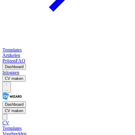
Templates
Artikelen
Prijzen
FAQ
Dashboard
Inloggen
CV maken
...
Dashboard
CV maken
CV
Templates
Voorbeelden