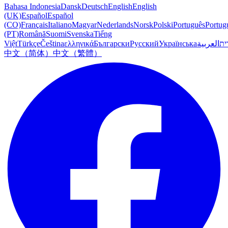
Bahasa Indonesia
Dansk
Deutsch
English
English
(UK)
Español
Español
(CO)
Français
Italiano
Magyar
Nederlands
Norsk
Polski
Português
Portug
(PT)
Română
Suomi
Svenska
Tiếng
Việt
Türkçe
Čeština
ελληνικά
Български
Русский
Українська
العربية
ִית
中文（简体）
中文（繁體）