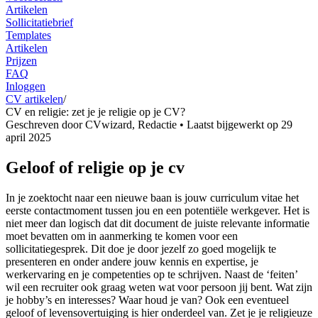
Artikelen
Sollicitatiebrief
Templates
Artikelen
Prijzen
FAQ
Inloggen
CV artikelen
/
CV en religie: zet je je religie op je CV?
Geschreven door
CVwizard
,
Redactie
• Laatst bijgewerkt op
29
april 2025
Geloof of religie op je cv
In je zoektocht naar een nieuwe baan is jouw curriculum vitae het
eerste contactmoment tussen jou en een potentiële werkgever. Het is
niet meer dan logisch dat dit document de juiste relevante informatie
moet bevatten om in aanmerking te komen voor een
sollicitatiegesprek. Dit doe je door jezelf zo goed mogelijk te
presenteren en onder andere jouw kennis en expertise, je
werkervaring en je competenties op te schrijven. Naast de ‘feiten’
wil een recruiter ook graag weten wat voor persoon jij bent. Wat zijn
je hobby’s en interesses? Waar houd je van? Ook een eventueel
geloof of levensovertuiging is hier onderdeel van. Zet je je religieuze