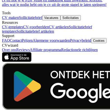
cv en hoe je je PDF veilig en makkelijk kunt bijwerken. Kortom:
alles wat je nodig hebt om je cv uit de grote stapel te laten springen!
Tools
CV maken
Sollicitatiebrief
Vacatures
Sollicitaties
Resources
CV-templates
CV-voorbeelden
CV artikelen
Sollicitatiebrief
templates
Sollicitatiebrief artikelen
Support
FAQ
Contact
Prijzen
Algemene voorwaarden
Privacybeleid
Cookies
CVwizard
Over ons
Reviews
Affiliate programma
Redactionele richtlijnen