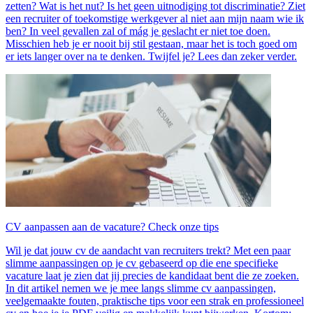
zetten? Wat is het nut? Is het geen uitnodiging tot discriminatie? Ziet
een recruiter of toekomstige werkgever al niet aan mijn naam wie ik
ben? In veel gevallen zal of mág je geslacht er niet toe doen.
Misschien heb je er nooit bij stil gestaan, maar het is toch goed om
er iets langer over na te denken. Twijfel je? Lees dan zeker verder.
CV aanpassen aan de vacature? Check onze tips
Wil je dat jouw cv de aandacht van recruiters trekt? Met een paar
slimme aanpassingen op je cv gebaseerd op die ene specifieke
vacature laat je zien dat jij precies de kandidaat bent die ze zoeken.
In dit artikel nemen we je mee langs slimme cv aanpassingen,
veelgemaakte fouten, praktische tips voor een strak en professioneel