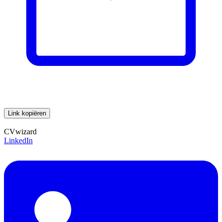
Link kopiëren
CVwizard
LinkedIn