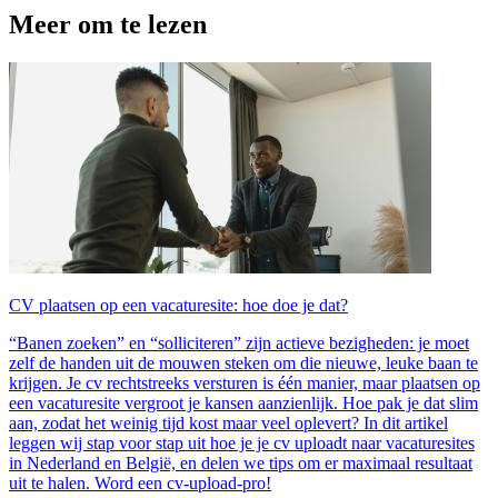
Meer om te lezen
CV plaatsen op een vacaturesite: hoe doe je dat?
“Banen zoeken” en “solliciteren” zijn actieve bezigheden: je moet
zelf de handen uit de mouwen steken om die nieuwe, leuke baan te
krijgen. Je cv rechtstreeks versturen is één manier, maar plaatsen op
een vacaturesite vergroot je kansen aanzienlijk. Hoe pak je dat slim
aan, zodat het weinig tijd kost maar veel oplevert? In dit artikel
leggen wij stap voor stap uit hoe je je cv uploadt naar vacaturesites
in Nederland en België, en delen we tips om er maximaal resultaat
uit te halen. Word een cv-upload-pro!