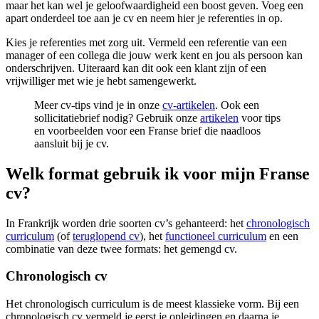
maar het kan wel je geloofwaardigheid een boost geven. Voeg een
apart onderdeel toe aan je cv en neem hier je referenties in op.
Kies je referenties met zorg uit. Vermeld een referentie van een
manager of een collega die jouw werk kent en jou als persoon kan
onderschrijven. Uiteraard kan dit ook een klant zijn of een
vrijwilliger met wie je hebt samengewerkt.
Meer cv-tips vind je in onze
cv-artikelen
. Ook een
sollicitatiebrief nodig? Gebruik onze
artikelen
voor tips
en voorbeelden voor een Franse brief die naadloos
aansluit bij je cv.
Welk format gebruik ik voor mijn Franse
cv?
In Frankrijk worden drie soorten cv’s gehanteerd: het
chronologisch
curriculum
(of
teruglopend cv
), het
functioneel curriculum
en een
combinatie van deze twee formats: het gemengd cv.
Chronologisch cv
Het chronologisch curriculum is de meest klassieke vorm. Bij een
chronologisch cv vermeld je eerst je opleidingen en daarna je