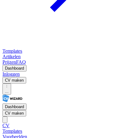
Templates
Artikelen
Prijzen
FAQ
Dashboard
Inloggen
CV maken
...
Dashboard
CV maken
CV
Templates
Voorbeelden