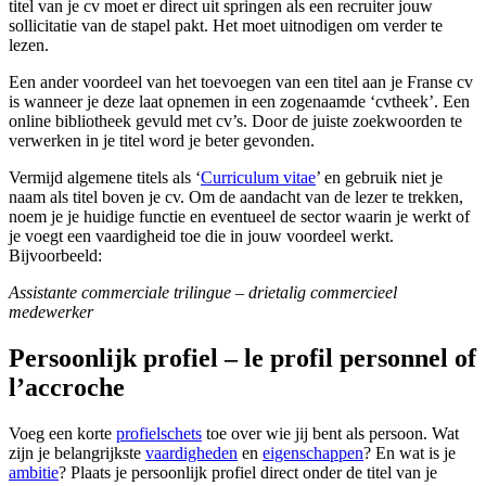
titel van je cv moet er direct uit springen als een recruiter jouw
sollicitatie van de stapel pakt. Het moet uitnodigen om verder te
lezen.
Een ander voordeel van het toevoegen van een titel aan je Franse cv
is wanneer je deze laat opnemen in een zogenaamde ‘cvtheek’. Een
online bibliotheek gevuld met cv’s. Door de juiste zoekwoorden te
verwerken in je titel word je beter gevonden.
Vermijd algemene titels als ‘
Curriculum vitae
’ en gebruik niet je
naam als titel boven je cv. Om de aandacht van de lezer te trekken,
noem je je huidige functie en eventueel de sector waarin je werkt of
je voegt een vaardigheid toe die in jouw voordeel werkt.
Bijvoorbeeld:
Assistante commerciale trilingue – drietalig commercieel
medewerker
Persoonlijk profiel – le profil personnel of
l’accroche
Voeg een korte
profielschets
toe over wie jij bent als persoon. Wat
zijn je belangrijkste
vaardigheden
en
eigenschappen
? En wat is je
ambitie
? Plaats je persoonlijk profiel direct onder de titel van je