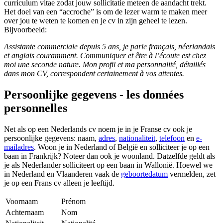
curriculum vitae zodat jouw sollicitatie meteen de aandacht trekt.
Het doel van een “accroche” is om de lezer warm te maken meer
over jou te weten te komen en je cv in zijn geheel te lezen.
Bijvoorbeeld:
Assistante commerciale depuis 5 ans, je parle français, néerlandais
et anglais couramment. Communiquer et être à l’écoute est chez
moi une seconde nature. Mon profil et ma personnalité, détaillés
dans mon CV, correspondent certainement à vos attentes.
Persoonlijke gegevens - les données
personnelles
Net als op een Nederlands cv noem je in je Franse cv ook je
persoonlijke gegevens: naam,
adres
,
nationaliteit
,
telefoon
en
e-
mailadres
. Woon je in Nederland of België en solliciteer je op een
baan in Frankrijk? Noteer dan ook je woonland. Datzelfde geldt als
je als Nederlander solliciteert op een baan in Wallonië. Hoewel we
in Nederland en Vlaanderen vaak de
geboortedatum
vermelden, zet
je op een Frans cv alleen je leeftijd.
Voornaam
Prénom
Achternaam
Nom