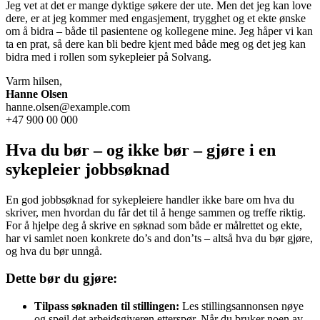
Jeg vet at det er mange dyktige søkere der ute. Men det jeg kan love
dere, er at jeg kommer med engasjement, trygghet og et ekte ønske
om å bidra – både til pasientene og kollegene mine. Jeg håper vi kan
ta en prat, så dere kan bli bedre kjent med både meg og det jeg kan
bidra med i rollen som sykepleier på Solvang.
Varm hilsen,
Hanne Olsen
hanne.olsen@example.com
+47 900 00 000
Hva du bør – og ikke bør – gjøre i en
sykepleier jobbsøknad
En god jobbsøknad for sykepleiere handler ikke bare om hva du
skriver, men hvordan du får det til å henge sammen og treffe riktig.
For å hjelpe deg å skrive en søknad som både er målrettet og ekte,
har vi samlet noen konkrete do’s and don’ts – altså hva du bør gjøre,
og hva du bør unngå.
Dette bør du gjøre:
Tilpass søknaden til stillingen:
Les stillingsannonsen nøye
og speil det arbeidsgiveren etterspør. Når du bruker noen av