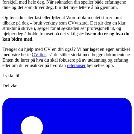
forskjell med hele deg. Når søknaden din speiler både erfaringene
dine og det som driver deg, blir det mye lettere å nå gjennom.
Og hvis du sitter fast eller føler at Word-dokumentet stirrer tomt
tilbake på deg – bruk verktøy som CVwizard. Det gir deg en klar
struktur å skrive i, sørger for at søknaden ser profesjonell ut, og
hjelper deg å holde fokuset på det viktigste:
hvem du er og hva du
kan bidra med.
Trenger du hjelp med CV-en din også? Vi har laget en egen artikkel
med våre beste
CV tips
, så du stiller sterkt med begge dokumentene.
Enten du lurer på hva du skal fokusere på av utdanning og erfaring,
eller om du er usikker på hvordan
referanser
bør settes opp.
Lykke til!
Del via: