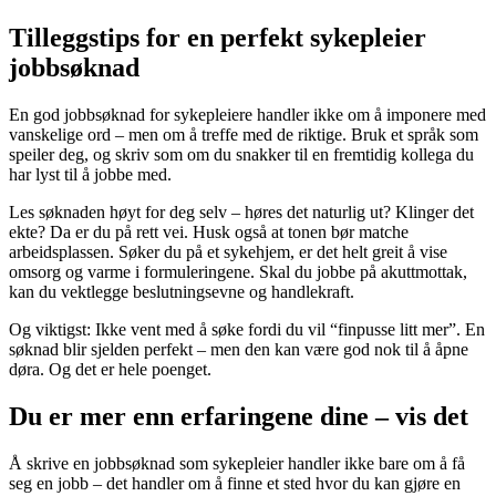
Tilleggstips for en perfekt sykepleier
jobbsøknad
En god jobbsøknad for sykepleiere handler ikke om å imponere med
vanskelige ord – men om å treffe med de riktige. Bruk et språk som
speiler deg, og skriv som om du snakker til en fremtidig kollega du
har lyst til å jobbe med.
Les søknaden høyt for deg selv – høres det naturlig ut? Klinger det
ekte? Da er du på rett vei. Husk også at tonen bør matche
arbeidsplassen. Søker du på et sykehjem, er det helt greit å vise
omsorg og varme i formuleringene. Skal du jobbe på akuttmottak,
kan du vektlegge beslutningsevne og handlekraft.
Og viktigst: Ikke vent med å søke fordi du vil “finpusse litt mer”. En
søknad blir sjelden perfekt – men den kan være god nok til å åpne
døra. Og det er hele poenget.
Du er mer enn erfaringene dine – vis det
Å skrive en jobbsøknad som sykepleier handler ikke bare om å få
seg en jobb – det handler om å finne et sted hvor du kan gjøre en