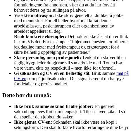
formuleringene fra annonsen, viser du at du har forstått
behovet deres og tar stillingen på alvor.
Vis ekte motivasjon:
Ikke skriv generelt at du liker å jobbe
med mennesker. Fortell heller hvorfor akkurat denne
arbeidsplassen, pasientgruppen eller organiseringen av
arbeidet appellerer til deg.
Bruk konkrete eksempler:
Det holder ikke å si at du er flink
i team. Vis det. For eksempel: “I hjemmetjenesten koordinerte
jeg daglige møter med fysioterapeut og ergoterapeut for å
sikre helhetlig oppfølging av pasientene.”
Skriv personlig, men profesjonelt:
Tenk at du skriver til en
faglig trygg leder du gjerne vil samarbeide med. Tonen bør
være varm, ekte og respektfull – men ikke for uformell.
Gi søknaden og CV-en en helhetlig stil:
Bruk samme
mal på
CV-en
som på jobbsøknaden. Det signaliserer at du har øye
for detaljer og profesjonalitet.
Dette bør du unngå:
Ikke bruk samme søknad til alle jobber:
En generell
søknad oppleves fort som uengasjert. Tilpass hver søknad så
den speiler den jobben du søker.
Ikke gjenta CV-en:
Søknaden skal ikke være en kopi i
setningsform. Den skal forklare hvorfor erfaringene dine betyr