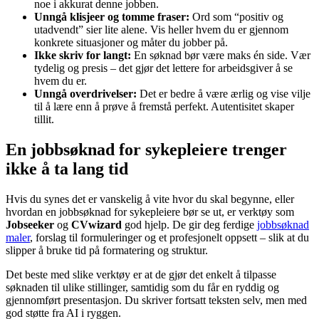
noe i akkurat denne jobben.
Unngå klisjeer og tomme fraser:
Ord som “positiv og
utadvendt” sier lite alene. Vis heller hvem du er gjennom
konkrete situasjoner og måter du jobber på.
Ikke skriv for langt:
En søknad bør være maks én side. Vær
tydelig og presis – det gjør det lettere for arbeidsgiver å se
hvem du er.
Unngå overdrivelser:
Det er bedre å være ærlig og vise vilje
til å lære enn å prøve å fremstå perfekt. Autentisitet skaper
tillit.
En jobbsøknad for sykepleiere trenger
ikke å ta lang tid
Hvis du synes det er vanskelig å vite hvor du skal begynne, eller
hvordan en jobbsøknad for sykepleiere bør se ut, er verktøy som
Jobseeker
og
CVwizard
god hjelp. De gir deg ferdige
jobbsøknad
maler
, forslag til formuleringer og et profesjonelt oppsett – slik at du
slipper å bruke tid på formatering og struktur.
Det beste med slike verktøy er at de gjør det enkelt å tilpasse
søknaden til ulike stillinger, samtidig som du får en ryddig og
gjennomført presentasjon. Du skriver fortsatt teksten selv, men med
god støtte fra AI i ryggen.