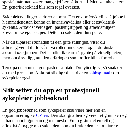
spesielt når man søker mange jobber på kort tid. Men sannheten er:
En generisk søknad blir som regel oversett.
Sykepleierstillinger varierer enormt. Det er stor forskjell på å jobbe i
hjemmetjenesten kontra en intensivavdeling eller et psykiatrisk
sykehus. Arbeidshverdagen, pasientgruppen og arbeidsmiljøet
krever ulike egenskaper. Dette må søknaden din speile.
Når du tilpasser søknaden til den gitte stillingen, viser du
arbeidsgiver at du forstår hva rollen innebærer, og at du ønsker
akkurat
den
jobben. Det handler ikke om å pynte på virkeligheten,
men om å synliggjøre den erfaringen som treffer blink for rollen.
Tenk på det som en god pasientsamtale: Du lytter først, så snakker
du med presisjon. Akkurat slik bør du skrive en
jobbsøknad
som
sykepleier også.
Slik setter du opp en profesjonell
sykepleier jobbsøknad
En god jobbsøknad som sykepleier skal være mer enn en
oppsummering av
CV-en
. Den skal gi arbeidsgiveren et glimt av deg
– både som fagperson og menneske. For å gjøre det enkelt og
effektivt å bygge opp søknaden, kan du bruke denne strukturen: