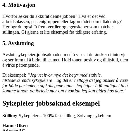
4. Motivasjon
Hvorfor søker du akkurat denne jobben? Hva er det ved
arbeidsplassen, pasientgruppen eller fagområdet som tiltaler deg?
Her bør du også få frem verdier og egenskaper som matcher
stillingen. Gi gjerne et lite eksempel fra tidligere erfaring.
5. Avslutning
Avslutt sykepleier-jobbsøknaden med å vise at du ønsker et intervju
og ser frem til å bidra til teamet. Hold tonen positiv og tillitsfull, uten
å virke påtrengende.
Et eksempel:
“Jeg vet hvor mye det betyr med stabile,
tilstedeværende sykepleiere – og det er nettopp det jeg ønsker å være
for både pasientene og kollegene mine. Jeg håper å få mulighet til å
komme innom og fortelle mer om hvordan jeg kan bidra hos dere.”
Sykepleier jobbsøknad eksempel
Stilling:
Sykepleier – 100% fast stilling, Solvang sykehjem
Hanne Olsen
Adresse 5C