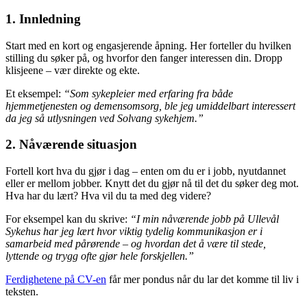
1. Innledning
Start med en kort og engasjerende åpning. Her forteller du hvilken
stilling du søker på, og hvorfor den fanger interessen din. Dropp
klisjeene – vær direkte og ekte.
Et eksempel:
“Som sykepleier med erfaring fra både
hjemmetjenesten og demensomsorg, ble jeg umiddelbart interessert
da jeg så utlysningen ved Solvang sykehjem.”
2. Nåværende situasjon
Fortell kort hva du gjør i dag – enten om du er i jobb, nyutdannet
eller er mellom jobber. Knytt det du gjør nå til det du søker deg mot.
Hva har du lært? Hva vil du ta med deg videre?
For eksempel kan du skrive:
“I min nåværende jobb på Ullevål
Sykehus har jeg lært hvor viktig tydelig kommunikasjon er i
samarbeid med pårørende – og hvordan det å være til stede,
lyttende og trygg ofte gjør hele forskjellen.”
Ferdighetene på CV-en
får mer pondus når du lar det komme til liv i
teksten.