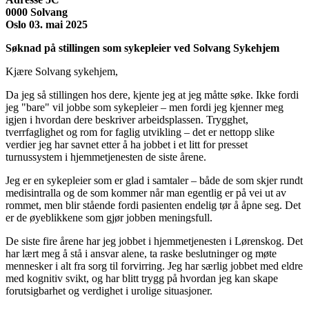
0000 Solvang
Oslo 03. mai 2025
Søknad på stillingen som sykepleier ved Solvang Sykehjem
Kjære Solvang sykehjem,
Da jeg så stillingen hos dere, kjente jeg at jeg måtte søke. Ikke fordi
jeg "bare" vil jobbe som sykepleier – men fordi jeg kjenner meg
igjen i hvordan dere beskriver arbeidsplassen. Trygghet,
tverrfaglighet og rom for faglig utvikling – det er nettopp slike
verdier jeg har savnet etter å ha jobbet i et litt for presset
turnussystem i hjemmetjenesten de siste årene.
Jeg er en sykepleier som er glad i samtaler – både de som skjer rundt
medisintralla og de som kommer når man egentlig er på vei ut av
rommet, men blir stående fordi pasienten endelig tør å åpne seg. Det
er de øyeblikkene som gjør jobben meningsfull.
De siste fire årene har jeg jobbet i hjemmetjenesten i Lørenskog. Det
har lært meg å stå i ansvar alene, ta raske beslutninger og møte
mennesker i alt fra sorg til forvirring. Jeg har særlig jobbet med eldre
med kognitiv svikt, og har blitt trygg på hvordan jeg kan skape
forutsigbarhet og verdighet i urolige situasjoner.