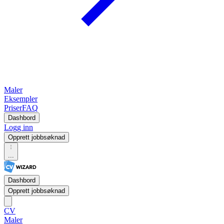
Maler
Eksempler
Priser
FAQ
Dashbord
Logg inn
Opprett jobbsøknad
...
Dashbord
Opprett jobbsøknad
CV
Maler