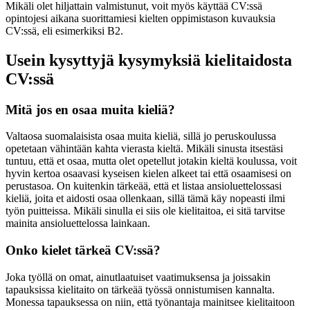
Mikäli olet hiljattain valmistunut, voit myös käyttää CV:ssä
opintojesi aikana suorittamiesi kielten oppimistason kuvauksia
CV:ssä, eli esimerkiksi B2.
Usein kysyttyjä kysymyksiä kielitaidosta
CV:ssä
Mitä jos en osaa muita kieliä?
Valtaosa suomalaisista osaa muita kieliä, sillä jo peruskoulussa
opetetaan vähintään kahta vierasta kieltä. Mikäli sinusta itsestäsi
tuntuu, että et osaa, mutta olet opetellut jotakin kieltä koulussa, voit
hyvin kertoa osaavasi kyseisen kielen alkeet tai että osaamisesi on
perustasoa. On kuitenkin tärkeää, että et listaa ansioluettelossasi
kieliä, joita et aidosti osaa ollenkaan, sillä tämä käy nopeasti ilmi
työn puitteissa. Mikäli sinulla ei siis ole kielitaitoa, ei sitä tarvitse
mainita ansioluettelossa lainkaan.
Onko kielet tärkeä CV:ssä?
Joka työllä on omat, ainutlaatuiset vaatimuksensa ja joissakin
tapauksissa kielitaito on tärkeää työssä onnistumisen kannalta.
Monessa tapauksessa on niin, että työnantaja mainitsee kielitaitoon