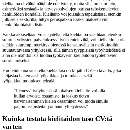
kielitaitoa ei välttämättä ole edellytetty, mutta siitä on suuri etu,
esimerkiksi sosiaali- ja terveyspalvelujen parissa työskentelevien
henkilöiden kohdalla. Kielitaito voi joissakin tapauksissa, etenkin
julkisella sektorilla, liittyä peruspalkan lisäksi maksettaviin
henkilökohtaisiin lisiin.
Vaikka äkkiseltään voisi ajatella, että kielitaitoa vaaditaan etenkin
suurten yritysten palveluksessa työskenteleviltä, voi kielitaidolla olla
tätäkin suurempi merkitys pienessä kansainvälisiin markkinoihin
suuntautuvassa yrityksessä, sillä tämän tyyppisissä työyhteisöissä ei
aina ole mahdollista luottaa työkaverin kielitaitoon työtehtävien
suorittamiseksi.
Huolehdi aina siitä, että kielitaitosi on kirjattu CV:en tavalla, joka
heijastaa hakemaasi työpaikkaa ja toimialaa, sekä
työpaikkailmoituksen tekstiä.
“Pienessä työyhteisössä jokaisen kielitaito voi olla
kullan arvoista osaamista, ja joskus tietyn
harvinaisemman kielen osaaminen voi tuoda sinulle
paljon lisäpisteitä työnhaun yhteydessä.”
Kuinka testata kielitaidon taso CV:tä
varten