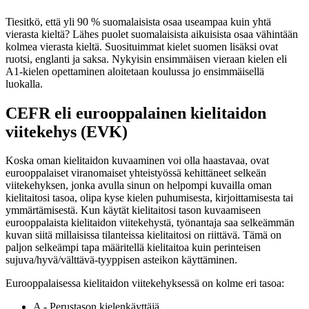
Tiesitkö, että yli 90 % suomalaisista osaa useampaa kuin yhtä
vierasta kieltä? Lähes puolet suomalaisista aikuisista osaa vähintään
kolmea vierasta kieltä. Suosituimmat kielet suomen lisäksi ovat
ruotsi, englanti ja saksa. Nykyisin ensimmäisen vieraan kielen eli
A1-kielen opettaminen aloitetaan koulussa jo ensimmäisellä
luokalla.
CEFR eli eurooppalainen kielitaidon
viitekehys (EVK)
Koska oman kielitaidon kuvaaminen voi olla haastavaa, ovat
eurooppalaiset viranomaiset yhteistyössä kehittäneet selkeän
viitekehyksen, jonka avulla sinun on helpompi kuvailla oman
kielitaitosi tasoa, olipa kyse kielen puhumisesta, kirjoittamisesta tai
ymmärtämisestä. Kun käytät kielitaitosi tason kuvaamiseen
eurooppalaista kielitaidon viitekehystä, työnantaja saa selkeämmän
kuvan siitä millaisissa tilanteissa kielitaitosi on riittävä. Tämä on
paljon selkeämpi tapa määritellä kielitaitoa kuin perinteisen
sujuva/hyvä/välttävä-tyyppisen asteikon käyttäminen.
Eurooppalaisessa kielitaidon viitekehyksessä on kolme eri tasoa:
A - Perustason kielenkäyttäjä