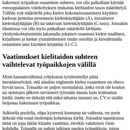
hakemasi työpaikan osaamisen suhteen, voi olla paikallaan käyttää
eurooppalaisen viitekehyksen mukaista kielitaidon tason määrittelyä.
Tällöin voit määritellä joko kielen kokonaisosaamisesi käyttäen
karkeaa jaottelua perustason kielenkäyttäjään (A), itsenäiseen
kielenkäyttäjään (B) tai taitavaan kielenkäyttäjään (C-taso). Joissakin
tilanteissa voi olla myös paikallaan määritellä kielitaito
yksityiskohtaisemmin jakamalla jokaisen osaamasi kielen suullinen,
kirjallinen ja luetun ymmärtäminen omiin osioihin ja kuvailemalla
osaamisen taso käyttäen kirjaimia A1-C2.
Vaatimukset kielitaidon suhteen
vaihtelevat työpaikkojen välillä
Moni kansainvälisissä yrityksissä työskennellyt pitää
itsestäänselvänä, että ainakin englannin kielen osaamisen on oltava
hyvää tasoa. Toisaalta on paljon suomalaisia, jotka eivät ole koulun
tai opintojen jälkeen tarvinneet työssään muuta kuin kotimaisia
kieliä, mutta on tärkeää että mikä tahansa taustasi on, CV:si sisältö
heijastaa hakemaasi työpaikkaa.
Julkisella puolella, olipa kyseessä kunnasta tai valtiosta, on usein
tärkeää että osaat molempia kotimaisia kieliä. Joissakin tapauksissa
tämä on jopa lakiin kirjattu vaatimus, etenkin vakituisen viran
kohdalla. Toisaalta on paljon julkisen puolen työpaikkoja, joissa