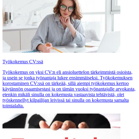
Työkokemus CV:ssä
Työkokemus on yksi CV:n eli ansioluettelon tärkeimmistä osioista,
ja usein se jonka työnantaja lukee ensimmäiseksi. Työkokemuksen
korostaminen CV:ssä on tärkeää, sillä aiempi työkokemus kertoo
käytännön osaamisestasi ja on tämän vuoksi työnantajalle arvokasta,
etenkin mikäli sinulla on kokemusta vastaavista tehtävistä, olet
työskennellyt kilpailijan leivissä tai sinulla on kokemusta samalta
toimialalta.