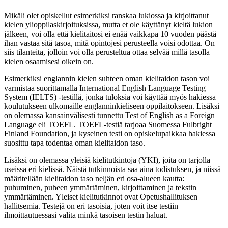
Mikäli olet opiskellut esimerkiksi ranskaa lukiossa ja kirjoittanut
kielen ylioppilaskirjoituksissa, mutta et ole käyttänyt kieltä lukion
jälkeen, voi olla että kielitaitosi ei enää vaikkapa 10 vuoden päästä
ihan vastaa sitä tasoa, mitä opintojesi perusteella voisi odottaa. On
siis tilanteita, jolloin voi olla perusteltua ottaa selvää millä tasolla
kielen osaamisesi oikein on.
Esimerkiksi englannin kielen suhteen oman kielitaidon tason voi
varmistaa suorittamalla International English Language Testing
System (IELTS) -testillä, jonka tuloksia voi käyttää myös hakiessa
koulutukseen ulkomaille englanninkieliseen oppilaitokseen. Lisäksi
on olemassa kansainvälisesti tunnettu Test of English as a Foreign
Language eli TOEFL. TOEFL-testiä tarjoaa Suomessa Fulbright
Finland Foundation, ja kyseinen testi on opiskelupaikkaa hakiessa
suosittu tapa todentaa oman kielitaidon taso.
Lisäksi on olemassa yleisiä kielitutkintoja (YKI), joita on tarjolla
useissa eri kielissä. Näistä tutkinnoista saa aina todistuksen, ja niissä
määritellään kielitaidon taso neljän eri osa-alueen kautta:
puhuminen, puheen ymmärtäminen, kirjoittaminen ja tekstin
ymmärtäminen. Yleiset kielitutkinnot ovat Opetushallituksen
hallitsemia. Testejä on eri tasoisia, joten voit itse testiin
ilmoittautuessasi valita minkä tasoisen testin haluat.