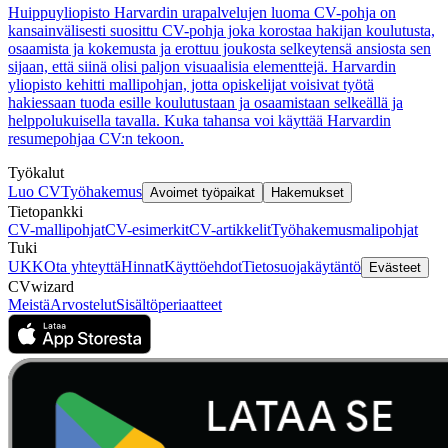
Huippuyliopisto Harvardin urapalvelujen luoma CV-pohja on
kansainvälisesti suosittu CV-pohja joka korostaa hakijan koulutusta,
osaamista ja kokemusta ja erottuu joukosta selkeytensä ansiosta sen
sijaan, että siinä olisi paljon visuaalisia elementtejä. Harvardin
yliopisto kehitti mallipohjan, jotta opiskelijat voisivat työtä
hakiessaan tuoda esille koulutustaan ja osaamistaan selkeällä ja
helppolukuisella tavalla. Kuka tahansa voi käyttää Harvardin
resumepohjaa CV:n tekoon.
Työkalut
Luo CV
Työhakemus
Avoimet työpaikat
Hakemukset
Tietopankki
CV-mallipohjat
CV-esimerkit
CV-artikkelit
Työhakemusmalipohjat
Tuki
UKK
Ota yhteyttä
Hinnat
Käyttöehdot
Tietosuojakäytäntö
Evästeet
CVwizard
Meistä
Arvostelut
Sisältöperiaatteet