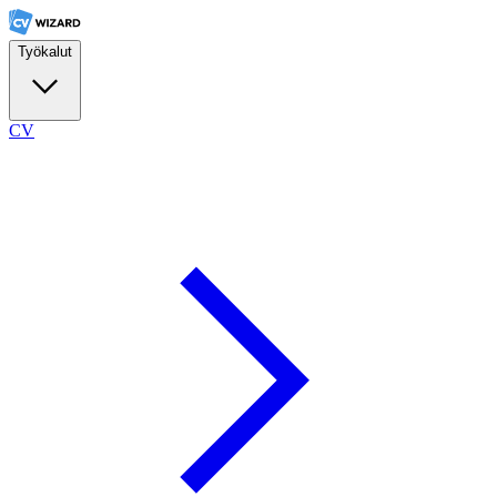
Työkalut
CV