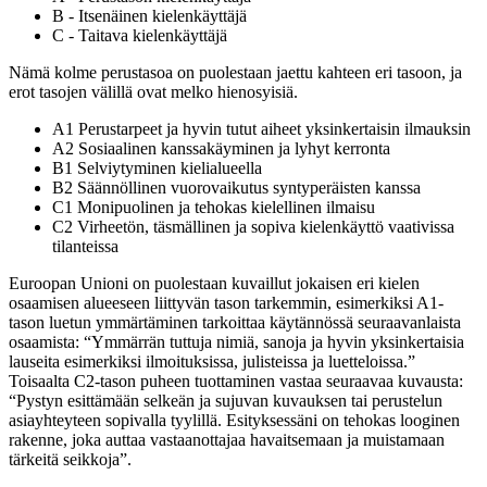
B - Itsenäinen kielenkäyttäjä
C - Taitava kielenkäyttäjä
Nämä kolme perustasoa on puolestaan jaettu kahteen eri tasoon, ja
erot tasojen välillä ovat melko hienosyisiä.
A1 Perustarpeet ja hyvin tutut aiheet yksinkertaisin ilmauksin
A2 Sosiaalinen kanssakäyminen ja lyhyt kerronta
B1 Selviytyminen kielialueella
B2 Säännöllinen vuorovaikutus syntyperäisten kanssa
C1 Monipuolinen ja tehokas kielellinen ilmaisu
C2 Virheetön, täsmällinen ja sopiva kielenkäyttö vaativissa
tilanteissa
Euroopan Unioni on puolestaan kuvaillut jokaisen eri kielen
osaamisen alueeseen liittyvän tason tarkemmin, esimerkiksi A1-
tason luetun ymmärtäminen tarkoittaa käytännössä seuraavanlaista
osaamista: “Ymmärrän tuttuja nimiä, sanoja ja hyvin yksinkertaisia
lauseita esimerkiksi ilmoituksissa, julisteissa ja luetteloissa.”
Toisaalta C2-tason puheen tuottaminen vastaa seuraavaa kuvausta:
“Pystyn esittämään selkeän ja sujuvan kuvauksen tai perustelun
asiayhteyteen sopivalla tyylillä. Esityksessäni on tehokas looginen
rakenne, joka auttaa vastaanottajaa havaitsemaan ja muistamaan
tärkeitä seikkoja”.