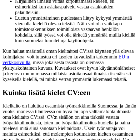
Kirjallinen ilmaisu viittaa kirjoittamaasi kieleen, eli
esimerkiksi kun asiakaspalvelu vastaa asiakkaiden
palautteisiin.
Luetun ymmärtäminen puolestaan liittyy kykyysi ymmärtää
vieraalla kielellä olevaa tekstiä. Näin voi olla vaikkapa
toimistorakennuksen toimitiloista vastaavan henkilön
kohdalla, sillä työssä voi olla tärkeää ymmärtää muilla kielillä
kuin suomeksi toimitettuja käyttöohjeita.
Kun haluat määritellä oman kielitaitosi CV:ssä käyttäen yllä olevaa
kolmijakoa, voit tutustua eri tasojen kuvauksiin tarkemmin
EU:n
verkkosivuilla
, missä jokaisesta tasosta on olemassa
yksityiskohtainen kuvaus. Kuvaukset ovat hyvin käytännönläheiset
ja kertova muun muassa millaisia asioita osaat ilmaista itsenäisesti
kyseisellä kielellä, tai minkä verran ymmärrät lukemaasi tekstiä.
Kuinka lisätä kielet CV:een
Kielitaito on haluttua osaamista työmarkkinoilla Suomessa, ja tämän
vuoksi monessa tilanteessa on hyvä tai jopa välttämätöntä ilmaista
oma kielitaito CV:ssä. CV:n sisällön on aina tärkeää vastata
työpaikkailmoitusta, joten lue työpaikkailmoitus huolella ja paina
mieleesi mitä siinä sanotaan kielitaidosta. Usein työnantaja voi
mainita esimerkiksi, että molempien kotimaisten kielten osaaminen
on vaatimus, tai että vankka englannin osaaminen on eduksi. On