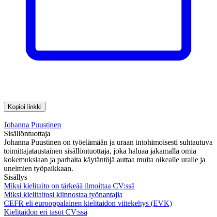
Kopioi linkki
Johanna Puustinen
Sisällöntuottaja
Johanna Puustinen on työelämään ja uraan intohimoisesti suhtautuva
toimittajataustainen sisällöntuottaja, joka haluaa jakamalla omia
kokemuksiaan ja parhaita käytäntöjä auttaa muita oikealle uralle ja
unelmien työpaikkaan.
Sisällys
Miksi kielitaito on tärkeää ilmoittaa CV:ssä
Miksi kielitaitosi kiinnostaa työnantajia
CEFR eli eurooppalainen kielitaidon viitekehys (EVK)
Kielitaidon eri tasot CV:ssä