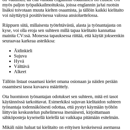
myös paljon työpaikkailmoituksia, joissa englannin ja/tai ruotsin
lisäksi toivotaan muuta kielten osaamista, ja tällöin kaikki kielitaito
voi näyttäytyä positiivisessa valossa ansioluettelossa.
Riippuen siitä, millaisesta työtehtävästä, alasta ja työnantajasta on
kyse, voi olla eroja sen suhteen millä tapaa kielitaito kannattaa
mainita CV:ssä. Monessa tapauksessa riittää, että käytät jokseenkin
seuraavaa karkeaa asteikkoa:
Äidinkieli
Sujuva
Hyvä
Välttävä
Alkeet
Tällöin listaat osaamasi kielet omana osionaan ja näiden perään
osaamisesi tasoa kuvaava määrittely.
Ota huomioon työnantajan odotukset sen suhteen, mitä eri tasot
käytännössä tarkoittavat. Esimerkiksi sujuvan kielitaidon suhteen
työnantaja todennäköisesti odottaa, että pystyt käymään työhön
liittyvän keskustelun puhelimessa itsenäisesti, kirjoittamaan
sähköposteja kyseisellä kielellä tai vaikkapa pitämään esitelmän.
Mikäli näin haluat tai kielitaito on erityisen keskeisessä asemassa