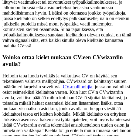
liittyvät vaatimukset tai toivomukset työpaikkailmoituksessa, ja
tällöin on tärkeää että ansioluettelosi heijastaa vaatimuksia
mahdollisimman hyvin. Lisäksi on olemassa joukko työpaikkoja,
joissa kielitaito on selkeä edellytys palkkaamiselle, näin on etenkin
julkisella puolella missä moni työpaikka vaatii molempien
kotimaisten kielten osaamista. Siinä tapauksessa, että
työpaikkailmoituksessa sanotaan kielitaidon olevan eduksi, on tämä
vahva signaali siitä, että kaikki sinulla oleva kielitaito kannattaa
mainita CV:ssä.
Voinko ottaa kielet mukaan CV:een CVwizardin
avulla?
Helpoin tapa luoda tyylikäs ja vaikuttava CV on käyttää sen
tekemiseen valmista mallipohjaa. CVwizard on kehittänyt suuren
määrän eri tarpeisiin soveltuvia
CV-mallipohjia
, joissa on valmiiksi
osiot esimerkiksi kielitaitoa varten. Kun luot CV:n CVwizardin
avulla, voit itse päättää mihin kohtaan CV:tä sijoitat kielitaitosi, ja
toisaalta mikäli haluat osaamiesi kielten listaamisen lisäksi ottaa
mukaan visuaalisen asteikon, jonka avulla on helppo viestittää
kielitaitosi tasoa eri kielten kohdalla. Mikäli kielitaito on erityisen
tärkeässä asemassa hakemaasi työtä ajatellen, voit myös halutessasi
lisätä CVwizardin avulla tekemääsi ansioluetteloon uuden osion ja
nimetä sen vaikkapa “Kielitaito” ja eritellä muun muassa kielitaidon
tason osoittavien kokeiden tulokset. CVwizard tarjoaa suuren