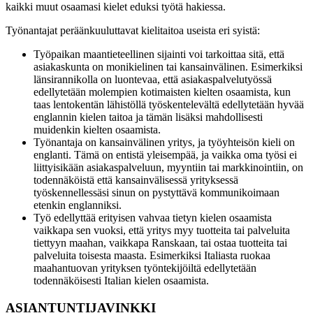
kaikki muut osaamasi kielet eduksi työtä hakiessa.
Työnantajat peräänkuuluttavat kielitaitoa useista eri syistä:
Työpaikan maantieteellinen sijainti voi tarkoittaa sitä, että
asiakaskunta on monikielinen tai kansainvälinen. Esimerkiksi
länsirannikolla on luontevaa, että asiakaspalvelutyössä
edellytetään molempien kotimaisten kielten osaamista, kun
taas lentokentän lähistöllä työskentelevältä edellytetään hyvää
englannin kielen taitoa ja tämän lisäksi mahdollisesti
muidenkin kielten osaamista.
Työnantaja on kansainvälinen yritys, ja työyhteisön kieli on
englanti. Tämä on entistä yleisempää, ja vaikka oma työsi ei
liittyisikään asiakaspalveluun, myyntiin tai markkinointiin, on
todennäköistä että kansainvälisessä yrityksessä
työskennellessäsi sinun on pystyttävä kommunikoimaan
etenkin englanniksi.
Työ edellyttää erityisen vahvaa tietyn kielen osaamista
vaikkapa sen vuoksi, että yritys myy tuotteita tai palveluita
tiettyyn maahan, vaikkapa Ranskaan, tai ostaa tuotteita tai
palveluita toisesta maasta. Esimerkiksi Italiasta ruokaa
maahantuovan yrityksen työntekijöiltä edellytetään
todennäköisesti Italian kielen osaamista.
ASIANTUNTIJAVINKKI