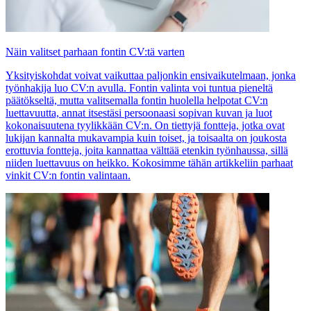
Näin valitset parhaan fontin CV:tä varten
Yksityiskohdat voivat vaikuttaa paljonkin ensivaikutelmaan, jonka
työnhakija luo CV:n avulla. Fontin valinta voi tuntua pieneltä
päätökseltä, mutta valitsemalla fontin huolella helpotat CV:n
luettavuutta, annat itsestäsi persoonaasi sopivan kuvan ja luot
kokonaisuutena tyylikkään CV:n. On tiettyjä fontteja, jotka ovat
lukijan kannalta mukavampia kuin toiset, ja toisaalta on joukosta
erottuvia fontteja, joita kannattaa välttää etenkin työnhaussa, sillä
niiden luettavuus on heikko. Kokosimme tähän artikkeliin parhaat
vinkit CV:n fontin valintaan.