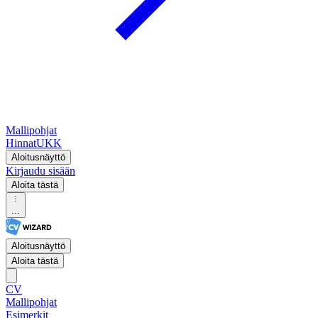
Mallipohjat
Hinnat
UKK
Aloitusnäyttö
Kirjaudu sisään
Aloita tästä
...
Aloitusnäyttö
Aloita tästä
CV
Mallipohjat
Esimerkit