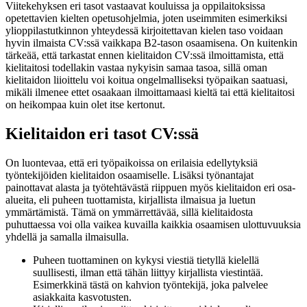
Viitekehyksen eri tasot vastaavat kouluissa ja oppilaitoksissa
opetettavien kielten opetusohjelmia, joten useimmiten esimerkiksi
ylioppilastutkinnon yhteydessä kirjoitettavan kielen taso voidaan
hyvin ilmaista CV:ssä vaikkapa B2-tason osaamisena. On kuitenkin
tärkeää, että tarkastat ennen kielitaidon CV:ssä ilmoittamista, että
kielitaitosi todellakin vastaa nykyisin samaa tasoa, sillä oman
kielitaidon liioittelu voi koitua ongelmalliseksi työpaikan saatuasi,
mikäli ilmenee ettet osaakaan ilmoittamaasi kieltä tai että kielitaitosi
on heikompaa kuin olet itse kertonut.
Kielitaidon eri tasot CV:ssä
On luontevaa, että eri työpaikoissa on erilaisia edellytyksiä
työntekijöiden kielitaidon osaamiselle. Lisäksi työnantajat
painottavat alasta ja työtehtävästä riippuen myös kielitaidon eri osa-
alueita, eli puheen tuottamista, kirjallista ilmaisua ja luetun
ymmärtämistä. Tämä on ymmärrettävää, sillä kielitaidosta
puhuttaessa voi olla vaikea kuvailla kaikkia osaamisen ulottuvuuksia
yhdellä ja samalla ilmaisulla.
Puheen tuottaminen on kykysi viestiä tietyllä kielellä
suullisesti, ilman että tähän liittyy kirjallista viestintää.
Esimerkkinä tästä on kahvion työntekijä, joka palvelee
asiakkaita kasvotusten.