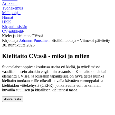
Artikkelit
Työhakemus
Mallipohjat
Hinnat
UKK
Kirjaudu sisään
CV-artikkelit
/
Kielet ja kielitaito CV:ssä
Kirjoittaja
Johanna Puustinen
,
Sisällöntuottaja
• Viimeksi päivitetty
30. huhtikuuta 2025
Kielitaito CV:ssä - miksi ja miten
Suomalaiset oppivat koulussa useita eri kieliä, ja työelämässä
vaaditaan usein ainakin englannin osaamista. Kielitaito on tärkeä
elementti CV:ssä, ja joissakin tapauksissa on hyvä tietää kuinka
kielitaito tuodaan esille oikealla tavalla käyttäen eurooppalaista
kielitaidon viitekehystä (CEFR), jonka avulla voit tarkemmin
kuvailla suullisen ja kirjallisen kielitaitosi tasoa.
Aloita tästä