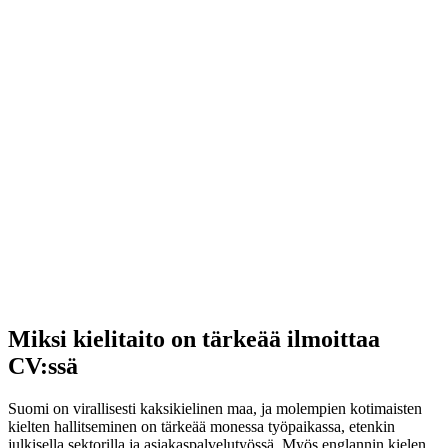
Miksi kielitaito on tärkeää ilmoittaa
CV:ssä
Suomi on virallisesti kaksikielinen maa, ja molempien kotimaisten
kielten hallitseminen on tärkeää monessa työpaikassa, etenkin
julkisella sektorilla ja asiakaspalvelutyössä. Myös englannin kielen