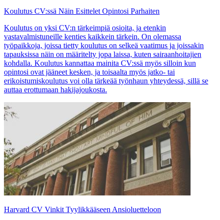
Koulutus CV:ssä Näin Esittelet Opintosi Parhaiten
Koulutus on yksi CV:n tärkeimpiä osioita, ja etenkin
vastavalmistuneille kenties kaikkein tärkein. On olemassa
työpaikkoja, joissa tietty koulutus on selkeä vaatimus ja joissakin
tapauksissa näin on määritelty jopa laissa, kuten sairaanhoitajien
kohdalla. Koulutus kannattaa mainita CV:ssä myös silloin kun
opintosi ovat jääneet kesken, ja toisaalta myös jatko- tai
erikoistumiskoulutus voi olla tärkeää työnhaun yhteydessä, sillä se
auttaa erottumaan hakijajoukosta.
Harvard CV Vinkit Tyylikkääseen Ansioluetteloon