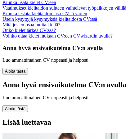
Kuinka lisätä kielet CV:een
Vaatimukset kielitaidon suhteen vaihtelevat työpaikkojen välillä
Kuinka testata kielitaidon taso CV:tä varten
Usein kysyttyjä kysymyksiä kielitaidosta CV:ssä
Mitä jos en osaa muita kieliä?
Onko kielet tärkeä CV:ssä?
Voinko ottaa kielet mukaan CV:een CVwizardin avulla?
Anna hyvä ensivaikutelma CV:n avulla
Luo ammattimainen CV nopeasti ja helposti.
Aloita tästä
Anna hyvä ensivaikutelma CV:n avulla
Luo ammattimainen CV nopeasti ja helposti.
Aloita tästä
Lisää luettavaa