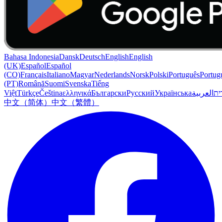
Bahasa Indonesia
Dansk
Deutsch
English
English
(UK)
Español
Español
(CO)
Français
Italiano
Magyar
Nederlands
Norsk
Polski
Português
Portug
(PT)
Română
Suomi
Svenska
Tiếng
Việt
Türkçe
Čeština
ελληνικά
Български
Русский
Українська
العربية
ִית
中文（简体）
中文（繁體）