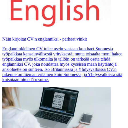
Näin kirjoitat CV:n englanniksi - parhaat vinkit
Englanninkielinen CV tulee usein vastaan kun haet Suomesta
työpaikkaa kansainvälisestä yrityksestä, mutta toisaalta moni hakee
työpaikkaa myös ulkomailta ja tällöin on tärkeää osata tehdä
englanniksi CV, joka noudattaa myös kyseisen maan käytäntöjä
ansioluettelon suhteen. Iso-Britanniassa ja Yhdysvalloissa CV:n
rakenne on hieman erilainen kuin Suomessa, ja Yhdysvalloissa sitä
kutsutaan nimellä resume.