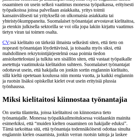
osaaminen on usein selkeä vaatimus monessa työpaikassa, erityisesti
työpaikoissa joissa palvellaan asiakkaita, yritys toimii
kansainvälisesti tai yrityksellä on ulkomaisia asiakkaita tai
yhteistyökumppaneita. Suomalaiset työnantajat arvostavat kielitaitoa,
ja etenkin julkisella sektorilla se voi olla jopa lakiin kirjattu vaatimus
tietyn viran tai toimen osalta.
CV
:ssä kielitaito on tärkeää ilmaista selkeästi siten, että tieto on
nopeasti työnantajan löydettävissä, ja toisaalta myös siksi, että
mahdollinen rekrytointijärjestelmä osaa poimia tiedon
ansioluettelostasi ja tulkita sen sisällön siten, että vastaat työpaikalle
asetettuja vaatimuksia kielitaidon suhteen. Suomalaiset työnantajat
odottavat usein, että hakijalla on jonkin sortin englannin kielitaito,
sillä kieltä opetetaan koulussa niin monta vuotta, ja kaikki englannin
ja ruotsin lisäksi opiskellut kielet ovat usein erityisiä plussia
työnhaussa.
Miksi kielitaitosi kiinnostaa työnantajia
On useita tilanteita, joissa kielitaitosi on kiinnostava tieto
työnantajalle. Monessa työpaikkailmoituksessa voidaankin mainita
esimerkiksi, että “muiden kielten osaaminen on hakijalle eduksi”.
Tämä tarkoittaa sitä, että työnantaja todennäköisesti odottaa sinulta
englannin kielen osaamista, jonkin verran ruotsin taitoja ja laskee