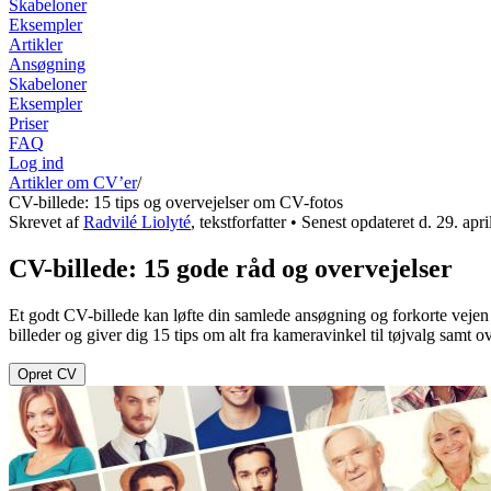
Skabeloner
Eksempler
Artikler
Ansøgning
Skabeloner
Eksempler
Priser
FAQ
Log ind
Artikler om CV’er
/
CV-billede: 15 tips og overvejelser om CV-fotos
Skrevet af
Radvilé Liolyté
,
tekstforfatter
• Senest opdateret d.
29. apr
CV-billede: 15 gode råd og overvejelser
Et godt CV-billede kan løfte din samlede ansøgning og forkorte vejen 
billeder og giver dig 15 tips om alt fra kameravinkel til tøjvalg samt
Opret CV