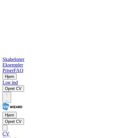
Skabeloner
Eksempler
Priser
FAQ
Hjem
Log ind
Opret CV
...
Hjem
Opret CV
CV