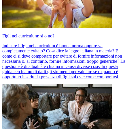
Figli nel curriculum: si o no?
Indicare i figli nel curriculum è buona norma oppure va
completamente evitato? Cosa dice la legge italiana in materia? E
come ci si deve comportare per evitare di fornire informazioni non
necessaria o, al contrario, fornire informazioni troppo generiche? La
questione è di attualità e chiama in causa diverse cose. In questa
guida cerchiamo di darti gli strumenti per valutare se e quando è
opportuno inserire la presenza di figli sul cv e come comportarsi.