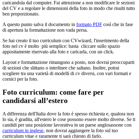
caricandola dal computer. Fai attenzione a non modificare le sezioni
del CV e a regolare le dimensioni della foto in modo che risulti tutto
ben proporzionato.
A questo punto salva il documento in
formato PDF
così che in fase
di apertura la formattazione non vada persa.
Se hai creato il tuo curriculum con CVwizard, l'inserimento della
foto nel cv è molto più semplice: basta cliccare sullo spazio
appositamente riservato alla foto e caricarla, con un click.
Layout e formattazione rimangono a posto, non dovrai preoccuparti
di sezioni che slittano o interlinee che saltano. Inoltre, potrai
scegliere tra una varietà di modelli di cv diversi, con vari formati e
cornici per la foto.
Foto curriculum: come fare per
candidarsi all’estero
A differenza dell'Italia dove la foto è spesso richiesta e, qualora non
lo sia, è gradita, all'estero le cose possono essere molto diverse. Se ti
candidi per una posizione lavorativa in un paese anglosassone con
curriculum in inglese
, non dovrai aggiungere la foto sul tuo
curriculum vitae e raramente ti sarà chiesto di farlo.