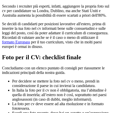
Secondo i recruiter più esperti, infatti, aggiungere la propria foto sul
cv per candidature su Londra, Dublino, ma anche Stati Uniti e
Australia aumenta la possibilità di essere scartati a priori dell'80%.
Se decidi di candidarti per posizioni lavorative all'estero, prima di
inserire la tua foto nel cv informati bene sulle consuetudini e sulle
leggi del posto, così da poter adattare il curriculum di conseguenza.
Ricordati di valutare anche se è il caso o meno di utilizzare il
formato Europass
per il tuo curriculum, visto che in molti paesi
europei è ormai in disuso.
Foto per il CV: checklist finale
Concludiamo con un elenco puntato di consigli per riassumere le
indicazioni principali della nostra guida.
Per decidere se mettere la foto nel cv o meno, prendi in
considerazione il paese in cui invierai la candidatura.
In Italia la foto per il cv non è obbligatoria, ma l’abitudine è
quella di inserirla; all’estero non è così, soprattutto nei paesi
anglosassoni (in caso di dubbi, meglio informarsi).
La foto per cv deve essere ad alta risoluzione e in formato
fototessera.
Scegli una foto recente, dove hai un aspetto e un’espressione