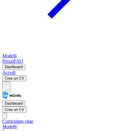
Modelli
Prezzi
FAQ
Dashboard
Accedi
Crea un CV
...
Dashboard
Crea un CV
Curriculum vitae
Modelli