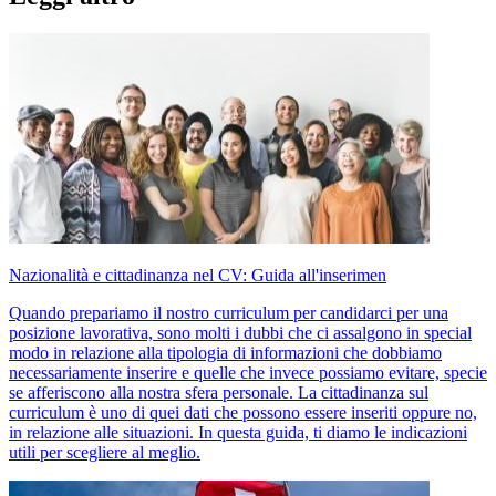
Nazionalità e cittadinanza nel CV: Guida all'inserimen
Quando prepariamo il nostro curriculum per candidarci per una
posizione lavorativa, sono molti i dubbi che ci assalgono in special
modo in relazione alla tipologia di informazioni che dobbiamo
necessariamente inserire e quelle che invece possiamo evitare, specie
se afferiscono alla nostra sfera personale. La cittadinanza sul
curriculum è uno di quei dati che possono essere inseriti oppure no,
in relazione alle situazioni. In questa guida, ti diamo le indicazioni
utili per scegliere al meglio.