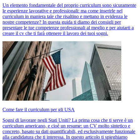
Un elemento fondamentale del proprio curriculum sono sicuramente
le esperienze lavorative e professionali: ma come inserirle nel
curriculum in maniera tale che risaltino e mettano in evidenza le
nostre competenze? In questa guida ti diamo dei consigli per
presentare le tue competenze professionali al meglio e per aiutarti a
creare il cv che ti farà ottenere il lavoro dei tuoi sogni.
Come fare il curriculum per gli USA
Sogni di lavorare negli Stati Uniti? La prima cosa che ti serve è un
curriculum americano, e cioè un resume: un CV molto sintetico e
concreto, basato su dati quantificabili, ed esclusivamente funzionale
alla candidatura che ti interessa. In questo articolo ti spieghiamo