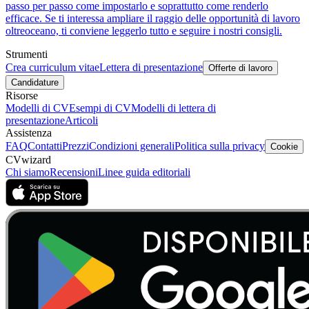
passo per passo come impostarlo e soprattutto come renderlo
efficace. Se ti interessa ampliare il raggio delle opportunità di lavoro
oltreoceano, ti conviene leggerlo tutto e seguire i nostri consigli.
Strumenti
Crea curriculum vitae
Lettera di presentazione
Offerte di lavoro
Candidature
Risorse
Modelli di CV
Esempi di CV
Modelli di lettera di
presentazione
Articoli
Assistenza
FAQ
Contatti
Prezzi
Condizioni generali
Politica sulla privacy
Cookie
CVwizard
Chi siamo
Recensioni
Linee guida editoriali