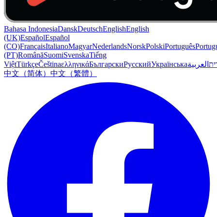
Bahasa Indonesia
Dansk
Deutsch
English
English
(UK)
Español
Español
(CO)
Français
Italiano
Magyar
Nederlands
Norsk
Polski
Português
Portug
(PT)
Română
Suomi
Svenska
Tiếng
Việt
Türkçe
Čeština
ελληνικά
Български
Русский
Українська
العربية
ִית
中文（简体）
中文（繁體）