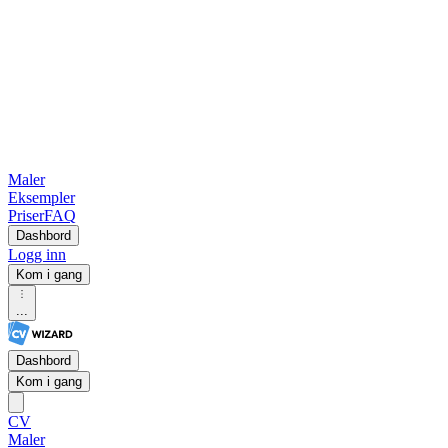
Maler
Eksempler
Priser
FAQ
Dashbord
Logg inn
Kom i gang
...
Dashbord
Kom i gang
CV
Maler