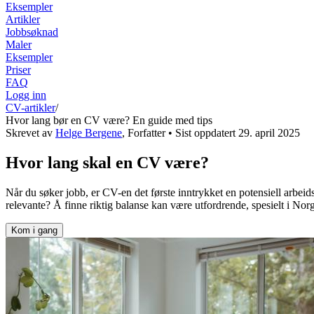
Eksempler
Artikler
Jobbsøknad
Maler
Eksempler
Priser
FAQ
Logg inn
CV-artikler
/
Hvor lang bør en CV være? En guide med tips
Skrevet av
Helge Bergene
,
Forfatter
• Sist oppdatert
29. april 2025
Hvor lang skal en CV være?
Når du søker jobb, er CV-en det første inntrykket en potensiell arbeids
relevante? Å finne riktig balanse kan være utfordrende, spesielt i No
Kom i gang