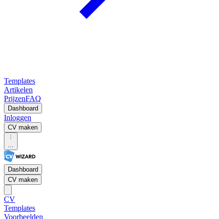
Templates
Artikelen
Prijzen
FAQ
Dashboard
Inloggen
CV maken
...
Dashboard
CV maken
CV
Templates
Voorbeelden