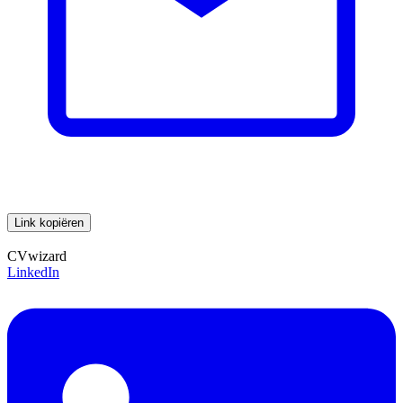
Link kopiëren
CVwizard
LinkedIn